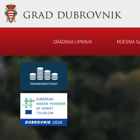
GRADSKA UPRAVA
MJESNA S
GRADONAČELNIK
NATJEČAJI
GRADSKO VIJEĆE
JAVNA OBJAVA
UPRAVNA TIJELA
USTANOVE
SAVJET MLADIH
KOMUNALNA I
DRUŠTVA