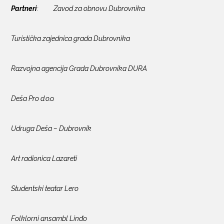
Partneri
: Zavod za obnovu Dubrovnika
Turistička zajednica grada Dubrovnika
Razvojna agencija Grada Dubrovnika DURA
Deša Pro d.o.o.
Udruga Deša – Dubrovnik
Art radionica Lazareti
Studentski teatar Lero
Folklorni ansambl Linđo