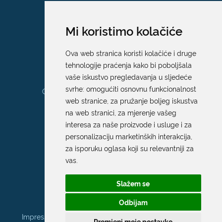
Dubrovnik
E:
pristup.informacijama@dubrovnik.hr
Mi koristimo kolačiće
Pisarnica
Ova web stranica koristi kolačiće i druge
Ured 205; rad sa strankama za sva
tehnologije praćenja kako bi poboljšala
upravna tijela Grada Dubrovnika
vaše iskustvo pregledavanja u sljedeće
svrhe:
omogućiti osnovnu funkcionalnost
Gundulićeva poljana 10, 20000 Dubrovnik
web stranice
,
za pružanje boljeg iskustva
Radno vrijeme sa strankama:
na web stranici
,
za mjerenje vašeg
Ponedjeljak – Petak; 9.00 – 12.00 sati
interesa za naše proizvode i usluge i za
T:
+385 20 351 879
personalizaciju marketinških interakcija
,
za isporuku oglasa koji su relevantniji za
vas
.
Poveznice
Slažem se
Arhiva
|
Arhiva - natječaji
Odbijam
Impressum
|
Politika privatnosti |
Pristupačnost mrežnih
Promjeni moje postavke