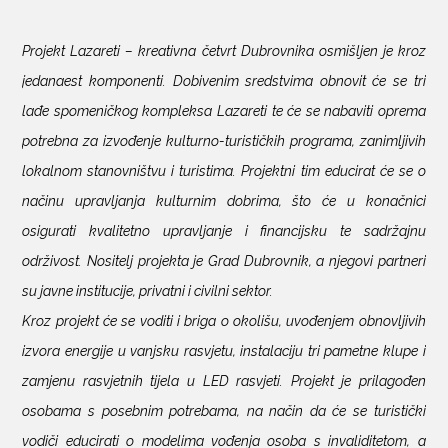
Projekt Lazareti – kreativna četvrt Dubrovnika osmišljen je kroz
jedanaest komponenti. Dobivenim sredstvima obnovit će se tri
lađe spomeničkog kompleksa Lazareti te će se nabaviti oprema
potrebna za izvođenje kulturno-turističkih programa, zanimljivih
lokalnom stanovništvu i turistima. Projektni tim educirat će se o
načinu upravljanja kulturnim dobrima, što će u konačnici
osigurati kvalitetno upravljanje i financijsku te sadržajnu
održivost. Nositelj projekta je Grad Dubrovnik, a njegovi partneri
su javne institucije, privatni i civilni sektor.
Kroz projekt će se voditi i briga o okolišu, uvođenjem obnovljivih
izvora energije u vanjsku rasvjetu, instalaciju tri pametne klupe i
zamjenu rasvjetnih tijela u LED rasvjeti. Projekt je prilagođen
osobama s posebnim potrebama, na način da će se turistički
vodiči educirati o modelima vođenja osoba s invaliditetom, a