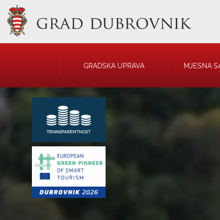
GRADSKA UPRAVA
MJESNA S
GRADONAČELNIK
NATJEČAJI
GRADSKO VIJEĆE
JAVNA OBJAVA
UPRAVNA TIJELA
USTANOVE
SAVJET MLADIH
KOMUNALNA I
DRUŠTVA