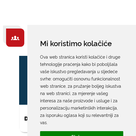
ZA GRAĐANE -
Mi koristimo kolačiće
IZDVAJAMO
Ova web stranica koristi kolačiće i druge
tehnologije praćenja kako bi poboljšala
vaše iskustvo pregledavanja u sljedeće
svrhe:
omogućiti osnovnu funkcionalnost
web stranice
,
za pružanje boljeg iskustva
na web stranici
,
za mjerenje vašeg
interesa za naše proizvode i usluge i za
personalizaciju marketinških interakcija
,
za isporuku oglasa koji su relevantniji za
DAR ZA NOVOROĐENO DIJETE
vas
.