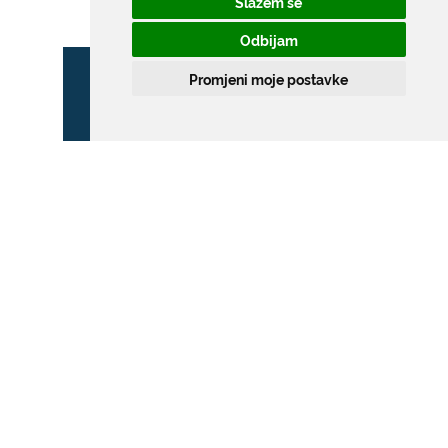
Slažem se
Odbijam
Promjeni moje postavke
ZONA POSEBNOG
PROMETNOG REŽIMA