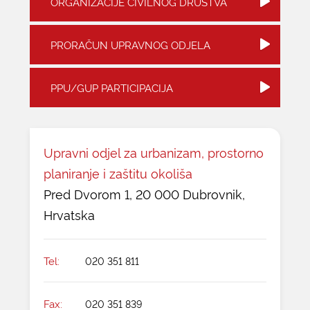
ORGANIZACIJE CIVILNOG DRUŠTVA
PRORAČUN UPRAVNOG ODJELA
PPU/GUP PARTICIPACIJA
Upravni odjel za urbanizam, prostorno
planiranje i zaštitu okoliša
Pred Dvorom 1, 20 000 Dubrovnik,
Hrvatska
Tel:
020 351 811
Fax:
020 351 839