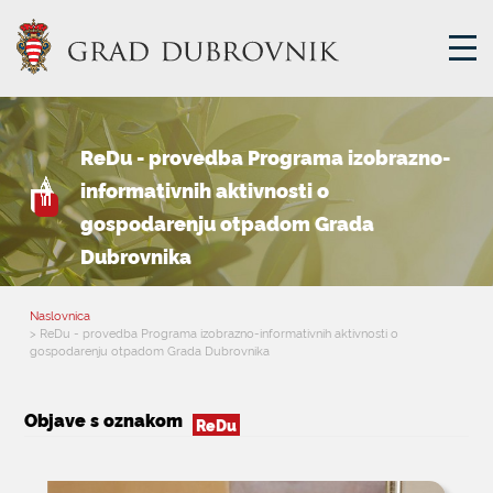
GRADSKA UPRAVA
ReDu - provedba Programa izobrazno-
informativnih aktivnosti o
gospodarenju otpadom Grada
GRADONAČELNIK
MJESNA SAMOUPRAVA
Dubrovnika
GRADSKO VIJEĆE
UPRAVNA TIJELA
Naslovnica
> ReDu - provedba Programa izobrazno-informativnih aktivnosti o
ZA GRAĐANE
gospodarenju otpadom Grada Dubrovnika
SAVJET MLADIH
Objave s oznakom
ReDu
E-USLUGE