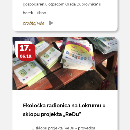
gospodarenju otpadom Grada Dubrovnika" u
hotelu Hilton ...
pročitaj više
17.
06.19.
Ekološka radionica na Lokrumu u
sklopu projekta „ReDu“
U sklopu projekta “ReDu – provedba