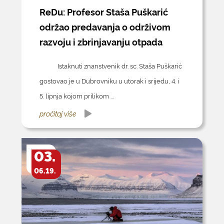
ReDu: Profesor Staša Puškarić
održao predavanja o održivom
razvoju i zbrinjavanju otpada
Istaknuti znanstvenik dr. sc. Staša Puškarić
gostovao je u Dubrovniku u utorak i srijedu, 4. i
5. lipnja kojom prilikom ...
pročitaj više
03.
06.19.