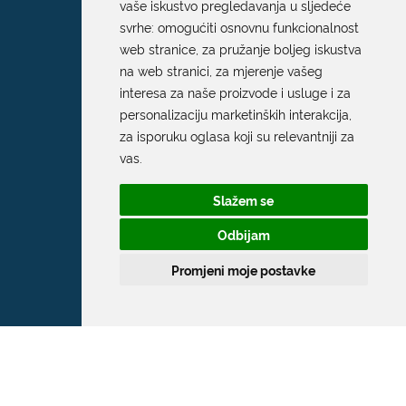
vaše iskustvo pregledavanja u sljedeće
svrhe:
omogućiti osnovnu funkcionalnost
web stranice
,
za pružanje boljeg iskustva
na web stranici
,
za mjerenje vašeg
interesa za naše proizvode i usluge i za
personalizaciju marketinških interakcija
,
za isporuku oglasa koji su relevantniji za
Grad Dubrovnik
vas
.
Pred Dvorom 1
Slažem se
20 000 Dubrovnik
Odbijam
T:
020 351 800
Promjeni moje postavke
F:
020 321 528
E:
grad@dubrovnik.hr
OIB: 21712494719
MB: 02583020