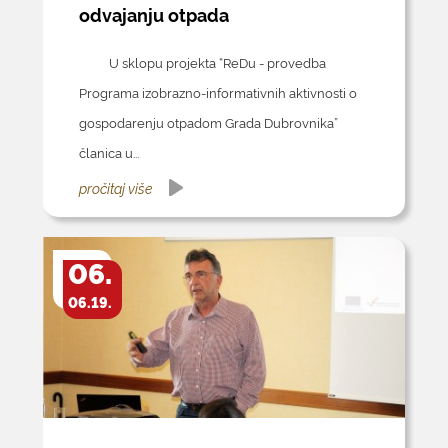
odvajanju otpada
U sklopu projekta “ReDu - provedba
Programa izobrazno-informativnih aktivnosti o
gospodarenju otpadom Grada Dubrovnika”
članica u...
pročitaj više
06.
06.19.