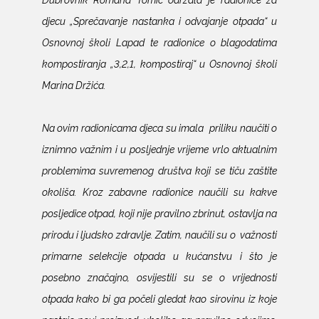
djecu „Sprečavanje nastanka i odvajanje otpada“ u
Osnovnoj školi Lapad te radionice o blagodatima
kompostiranja „3,2,1, kompostiraj“ u Osnovnoj školi
Marina Držića.
Na ovim radionicama djeca su imala priliku naučiti o
iznimno važnim i u posljednje vrijeme vrlo aktualnim
problemima suvremenog društva koji se tiču zaštite
okoliša. Kroz zabavne radionice naučili su kakve
posljedice otpad, koji nije pravilno zbrinut, ostavlja na
prirodu i ljudsko zdravlje. Zatim, naučili su o važnosti
primarne selekcije otpada u kućanstvu i što je
posebno značajno, osvijestili su se o vrijednosti
otpada kako bi ga počeli gledat kao sirovinu iz koje