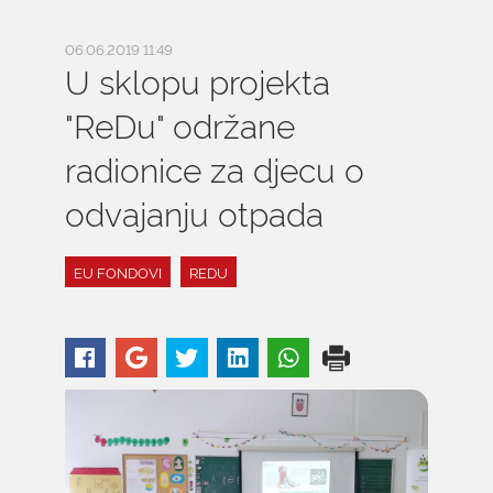
06.06.2019 11:49
U sklopu projekta
"ReDu" održane
radionice za djecu o
odvajanju otpada
EU FONDOVI
REDU