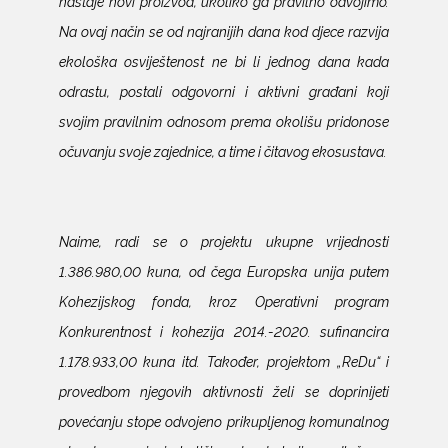
nastaje novi proizvod, ukoliko ga pravilno odvojimo.
Na ovaj način se od najranijih dana kod djece razvija
ekološka osviještenost ne bi li jednog dana kada
odrastu, postali odgovorni i aktivni građani koji
svojim pravilnim odnosom prema okolišu pridonose
očuvanju svoje zajednice, a time i čitavog ekosustava.
Naime, radi se o projektu ukupne vrijednosti
1.386.980,00 kuna, od čega Europska unija putem
Kohezijskog fonda, kroz Operativni program
Konkurentnost i kohezija 2014.-2020. sufinancira
1.178.933,00 kuna itd. Također, projektom „ReDu“ i
provedbom njegovih aktivnosti želi se doprinijeti
povećanju stope odvojeno prikupljenog komunalnog