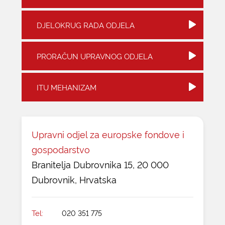
KONTAKTI
DJELOKRUG RADA ODJELA
PRORAČUN UPRAVNOG ODJELA
ITU MEHANIZAM
Upravni odjel za europske fondove i
gospodarstvo
Branitelja Dubrovnika 15, 20 000
Dubrovnik, Hrvatska
Tel:
020 351 775