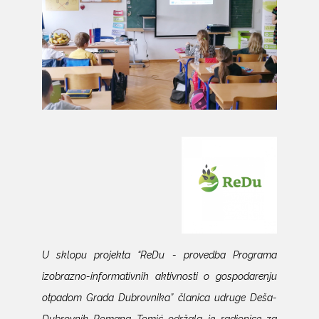
U sklopu projekta “ReDu - provedba Programa
izobrazno-informativnih aktivnosti o gospodarenju
otpadom Grada Dubrovnika” članica udruge Deša-
Dubrovnik Romana Tomić održala je radionice za