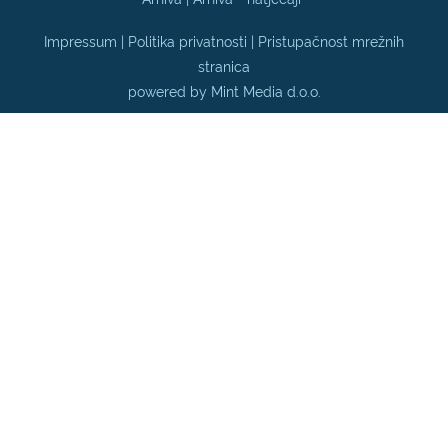
Impressum
|
Politika privatnosti |
Pristupačnost mrežnih
stranica
powered by Mint Media d.o.o.