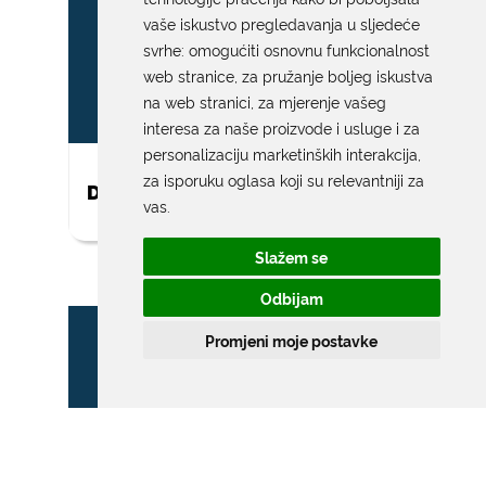
vaše iskustvo pregledavanja u sljedeće
svrhe:
omogućiti osnovnu funkcionalnost
web stranice
,
za pružanje boljeg iskustva
na web stranici
,
za mjerenje vašeg
interesa za naše proizvode i usluge i za
personalizaciju marketinških interakcija
,
za isporuku oglasa koji su relevantniji za
DAR ZA NOVOROĐENO DIJETE
vas
.
Slažem se
Odbijam
Promjeni moje postavke