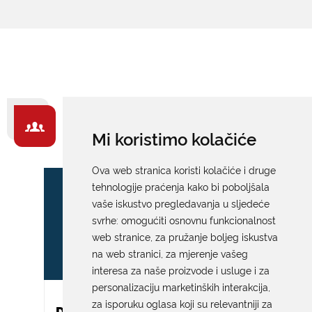
ZA GRAĐANE -
Mi koristimo kolačiće
IZDVAJAMO
Ova web stranica koristi kolačiće i druge
tehnologije praćenja kako bi poboljšala
vaše iskustvo pregledavanja u sljedeće
svrhe:
omogućiti osnovnu funkcionalnost
web stranice
,
za pružanje boljeg iskustva
na web stranici
,
za mjerenje vašeg
interesa za naše proizvode i usluge i za
personalizaciju marketinških interakcija
,
za isporuku oglasa koji su relevantniji za
DAR ZA NOVOROĐENO DIJETE