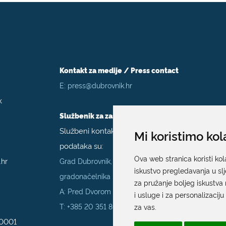
Kontakt za medije / Press contact
E:
press@dubrovnik.hr
k
Službenik za zaštitu podataka
Službeni kontakt podaci službenika za zaštitu
Mi koristimo kol
podataka su:
Ova web stranica koristi kol
.hr
Grad Dubrovnik, Upravni odjel za poslove
iskustvo pregledavanja u sl
gradonačelnika
za pružanje boljeg iskustva 
A: Pred Dvorom 1; E:
szop@dubrovnik.hr
;
i usluge i za personalizaciju
T:
+385 20 351 800
za vas
.
70001