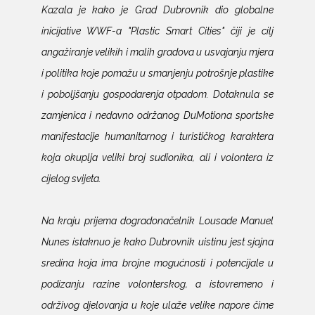
Kazala je kako je Grad Dubrovnik dio globalne
inicijative WWF-a "Plastic Smart Cities" čiji je cilj
angažiranje velikih i malih gradova u usvajanju mjera
i politika koje pomažu u smanjenju potrošnje plastike
i poboljšanju gospodarenja otpadom. Dotaknula se
zamjenica i nedavno održanog DuMotiona sportske
manifestacije humanitarnog i turističkog karaktera
koja okuplja veliki broj sudionika, ali i volontera iz
cijelog svijeta.
Na kraju prijema dogradonačelnik Lousade Manuel
Nunes istaknuo je kako Dubrovnik uistinu jest sjajna
sredina koja ima brojne mogućnosti i potencijale u
podizanju razine volonterskog, a istovremeno i
održivog djelovanja u koje ulaže velike napore čime