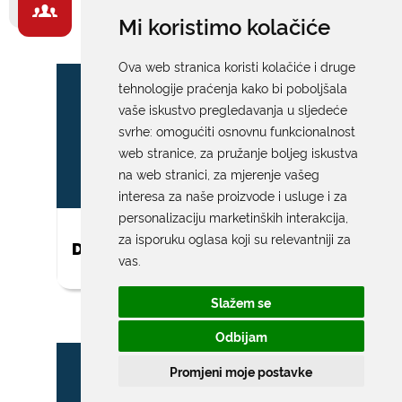
ZA GRAĐANE -
Mi koristimo kolačiće
IZDVAJAMO
Ova web stranica koristi kolačiće i druge
tehnologije praćenja kako bi poboljšala
vaše iskustvo pregledavanja u sljedeće
svrhe:
omogućiti osnovnu funkcionalnost
web stranice
,
za pružanje boljeg iskustva
na web stranici
,
za mjerenje vašeg
interesa za naše proizvode i usluge i za
personalizaciju marketinških interakcija
,
za isporuku oglasa koji su relevantniji za
DAR ZA NOVOROĐENO DIJETE
vas
.
Slažem se
Odbijam
Promjeni moje postavke