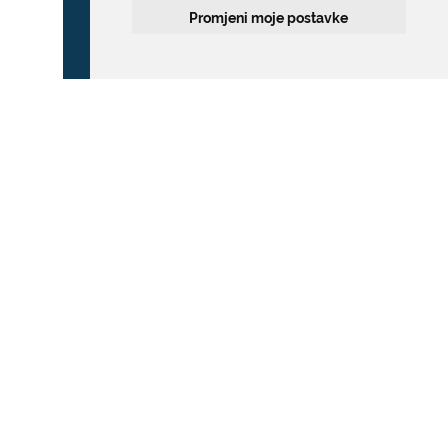
Promjeni moje postavke
ZONA POSEBNOG
PROMETNOG REŽIMA