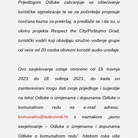
Prijedlogom Odluke zabranjuje se oštećivanje
turističke signalizacije te se za počinitelja propisuje
novčana kazna za prekršaj, a predlaže se i da su, u
okviru projekta Respect the City/Poštujmo Grad,
turistički vodiči koji obavljaju stručno vođenje grupe
od veće od 20 osoba obvezni koristiti audio-uređaje.
Ovo savjetovanje ostaje otvoreno od 19. travnja
2023. do 18. svibnja 2023., do kada svi
zainteresirani mogu dati svoje prijedloge i sugestije
na tekst
Odluke o izmjenama i dopunama Odluke o
komunalnom redu
na e-mail adresu:
komunalno@dubrovnik.hr
s naznakom „javno
savjetovanje –
Odluka o izmjenama i dopunama
Odluke o komunalnom redu
“. Istekom roka više