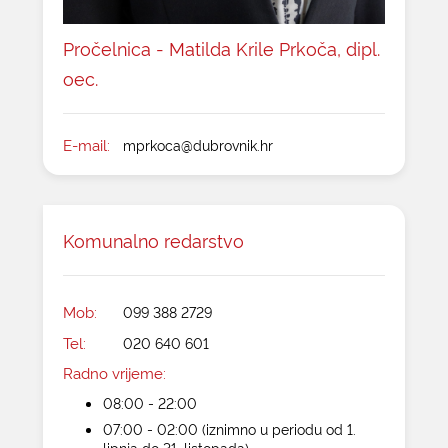
Pročelnica - Matilda Krile Prkoča, dipl.
oec.
E-mail:
mprkoca@dubrovnik.hr
Komunalno redarstvo
Mob:
099 388 2729
Tel:
020 640 601
Radno vrijeme:
08:00 - 22:00
07:00 - 02:00 (iznimno u periodu od 1.
lipnja do 31. listopada)