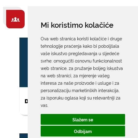
ZA GRAĐANE -
Mi koristimo kolačiće
IZDVAJAMO
Ova web stranica koristi kolačiće i druge
tehnologije praćenja kako bi poboljšala
vaše iskustvo pregledavanja u sljedeće
svrhe:
omogućiti osnovnu funkcionalnost
web stranice
,
za pružanje boljeg iskustva
na web stranici
,
za mjerenje vašeg
interesa za naše proizvode i usluge i za
personalizaciju marketinških interakcija
,
za isporuku oglasa koji su relevantniji za
DAR ZA NOVOROĐENO DIJETE
vas
.
Slažem se
Odbijam