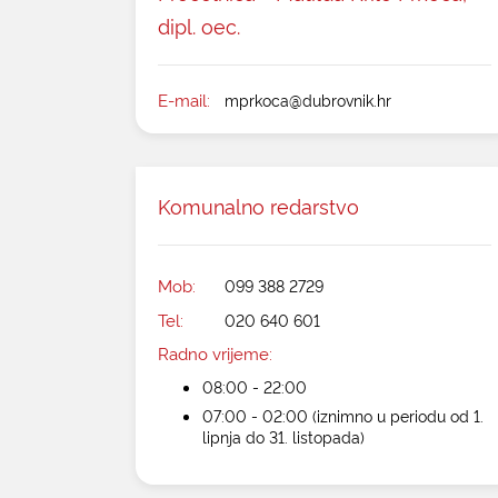
dipl. oec.
E-mail:
mprkoca@dubrovnik.hr
Komunalno redarstvo
Mob:
099 388 2729
Tel:
020 640 601
Radno vrijeme:
08:00 - 22:00
07:00 - 02:00 (iznimno u periodu od 1.
lipnja do 31. listopada)