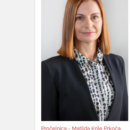
Pročelnica - Matilda Krile Prkoča,