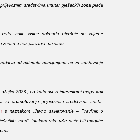
 prijevoznim sredstvima unutar pješačkih zona plaća
redu, osim visine naknada utvrđuje se vrijeme
kim zonama bez plaćanja naknade.
sredstva od naknada namijenjena su za održavanje
 ožujka 2023., do kada svi zainteresirani mogu dati
ama za prometovanje prijevoznim sredstvima unutar
r
s naznakom „Javno savjetovanje – Pravilnik o
ješačkih zona“. Istekom roka više neće biti moguće
temu.