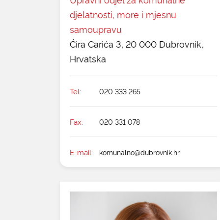
djelatnosti, more i mjesnu
samoupravu
Ćira Carića 3, 20 000 Dubrovnik,
Hrvatska
Tel:
020 333 265
Fax:
020 331 078
E-mail:
komunalno@dubrovnik.hr