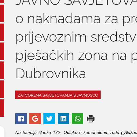
o naknadama za p
prijevoznim sredst
pješačkih zona na 
Dubrovnika
ZATVORENA SAVJETOVANJA S JAVNOŠĆU
Na temelju članka 172. Odluke o komunalnom redu („Službeni