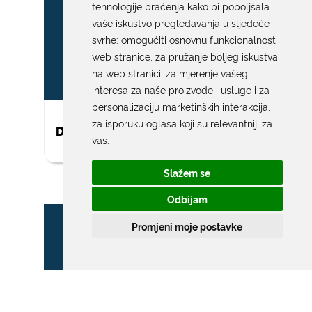
tehnologije praćenja kako bi poboljšala
vaše iskustvo pregledavanja u sljedeće
svrhe:
omogućiti osnovnu funkcionalnost
web stranice
,
za pružanje boljeg iskustva
na web stranici
,
za mjerenje vašeg
interesa za naše proizvode i usluge i za
personalizaciju marketinških interakcija
,
za isporuku oglasa koji su relevantniji za
DAR ZA NOVOROĐENO DIJETE
vas
.
Slažem se
Odbijam
Promjeni moje postavke