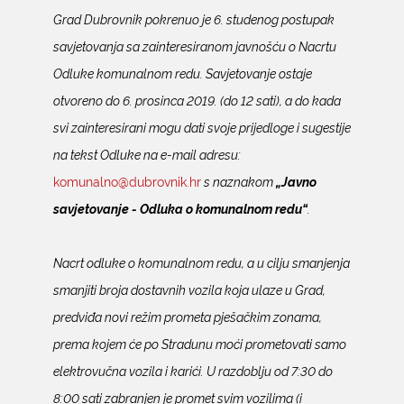
Grad Dubrovnik pokrenuo je 6. studenog postupak
savjetovanja sa zainteresiranom javnošću o Nacrtu
Odluke komunalnom redu. Savjetovanje ostaje
otvoreno do 6. prosinca 2019. (do 12 sati), a do kada
svi zainteresirani mogu dati svoje prijedloge i sugestije
na tekst Odluke na e-mail adresu:
komunalno@dubrovnik.hr
s naznakom
„Javno
savjetovanje - Odluka o komunalnom redu“
.
Nacrt odluke o komunalnom redu, a u cilju smanjenja
smanjiti broja dostavnih vozila koja ulaze u Grad,
predviđa novi režim prometa pješačkim zonama,
prema kojem će po Stradunu moći prometovati samo
elektrovučna vozila i karići. U razdoblju od 7:30 do
8:00 sati zabranjen je promet svim vozilima (i