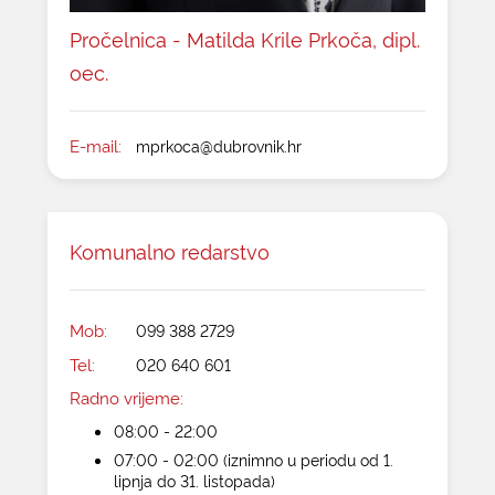
Pročelnica - Matilda Krile Prkoča, dipl.
oec.
E-mail:
mprkoca@dubrovnik.hr
Komunalno redarstvo
Mob:
099 388 2729
Tel:
020 640 601
Radno vrijeme:
08:00 - 22:00
07:00 - 02:00 (iznimno u periodu od 1.
lipnja do 31. listopada)