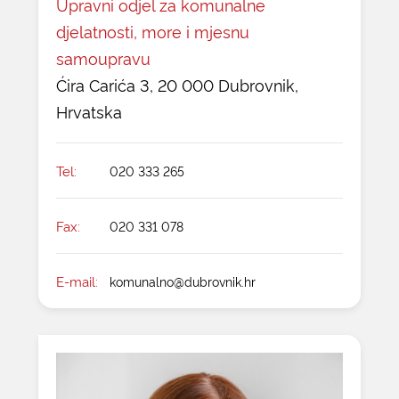
Upravni odjel za komunalne
djelatnosti, more i mjesnu
samoupravu
Ćira Carića 3, 20 000 Dubrovnik,
Hrvatska
Tel:
020 333 265
Fax:
020 331 078
E-mail:
komunalno@dubrovnik.hr