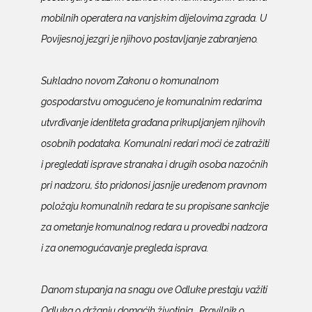
mobilnih operatera na vanjskim dijelovima zgrada. U
Povijesnoj jezgri je njihovo postavljanje zabranjeno.
Sukladno novom Zakonu o komunalnom
gospodarstvu omogućeno je komunalnim redarima
utvrđivanje identiteta građana prikupljanjem njihovih
osobnih podataka. Komunalni redari moći će zatražiti
i pregledati isprave stranaka i drugih osoba nazočnih
pri nadzoru, što pridonosi jasnije uređenom pravnom
položaju komunalnih redara te su propisane sankcije
za ometanje komunalnog redara u provedbi nadzora
i za onemogućavanje pregleda isprava.
Danom stupanja na snagu ove Odluke prestaju važiti
Odluka o držanju domaćih životinja,
Pravilnik o