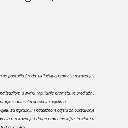
m na području Grada, uključujući promet u mirovanju i
izacijom u svrhu regulacije prometa, te predlaže i
 s drugim nadležnim upravnim odjelima
djelu za izgradnju i nadležnom odjelu za održavanje
ometa u mirovanju i druge prometne infrastrukture u
udija i analiza