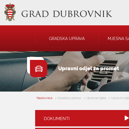
GRADSKA UPRAVA
MJESNA S
GRADONAČELNIK
NATJEČAJI
Upravni odjel za promet
GRADSKO VIJEĆE
JAVNA OBJAVA
UPRAVNA TIJELA
USTANOVE
SAVJET MLADIH
KOMUNALNA I
DRUŠTVA
Naslovnica
> Gradska uprava
> Upravna tijela
> Upravni odj
DOKUMENTI