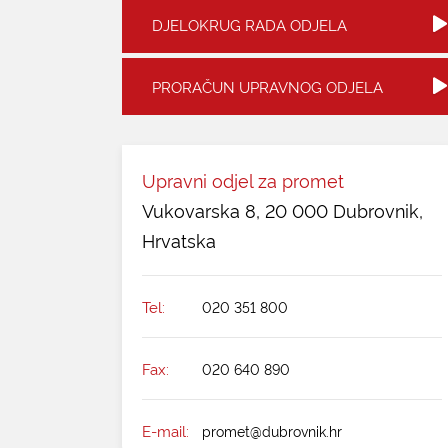
DJELOKRUG RADA ODJELA
PRORAČUN UPRAVNOG ODJELA
Upravni odjel za promet
Vukovarska 8, 20 000 Dubrovnik,
Hrvatska
Tel:
020 351 800
Fax:
020 640 890
E-mail:
promet@dubrovnik.hr