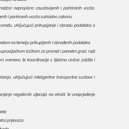
dzor nepropisno zaustavljenih i parkiranih vozila,
enih i parkiranih vozila sukladno zakonu
ometu, uključujući prikupljanje i obradu podataka o
metom na temelju prikupljenih i obrađenih podataka
 upravljačkom točkom za promet i pametni grad, radi
 vremenu te koordinacije s tijelima civilne zaštite i
enja, uključujući inteligentne transportne sustave i
enje negativnih utjecaja na okoliš te unaprjeđenje
meta
ksi prijevoza
otvrde