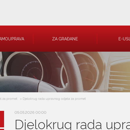
AMOUPRAVA
ZA GRAĐANE
E-US
 RJEŠENJA
 TRGOVAČKA
el za promet
> Djelokrug rada upravnog odjela za promet
05.05.2026 00:00
Djelokrug rada upr