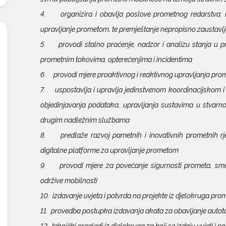
4. organizira i obavlja poslove prometnog redarstva: na
upravljanje prometom, te premještanje nepropisno zaustavlj
5. provodi stalno praćenje, nadzor i analizu stanja u pr
prometnim tokovima, opterećenjima i incidentima
6. provodi mjere proaktivnog i reaktivnog upravljanja pro
7. uspostavlja i upravlja jedinstvenom koordinacijskom i
objedinjavanja podataka, upravljanja sustavima u stvarnom
drugim nadležnim službama
8. predlaže razvoj pametnih i inovativnih prometnih rješ
digitalne platforme za upravljanje prometom
9. provodi mjere za povećanje sigurnosti prometa, smanj
održive mobilnosti
10. izdavanje uvjeta i potvrda na projekte iz djelokruga pro
11. provedba postupka izdavanja akata za obavljanje autota
12. tehnički pregledi iz djelokruga za koji se izdaju uvjeti i p