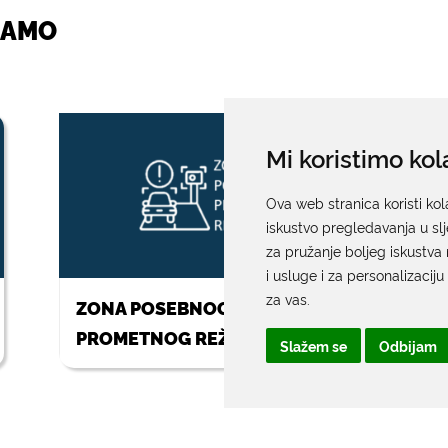
JAMO
Mi koristimo kol
Ova web stranica koristi kol
iskustvo pregledavanja u sl
za pružanje boljeg iskustva 
i usluge i za personalizaciju
za vas
.
ZONA POSEBNOG
PROMETNOG REŽIMA
Slažem se
Odbijam