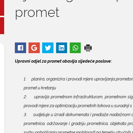
promet
Upravni odjel za promet obavlja sljedeće poslove:
1. planira, organizira i provodi mjere upravljanja prometo
promet u kretanju
2. upravlja prometnom infrastrukturom, prometnom signal
provodi mjere za optimizaciju prometnih tokova u suradnji
3. sudjeluje u izradi dokumenata i predlaže nadležnom o
prometnica, održavanje i gradnju prometnica, objekata pr
svrhu poboljšanja prometne mobilnosti na temelju stručnih st