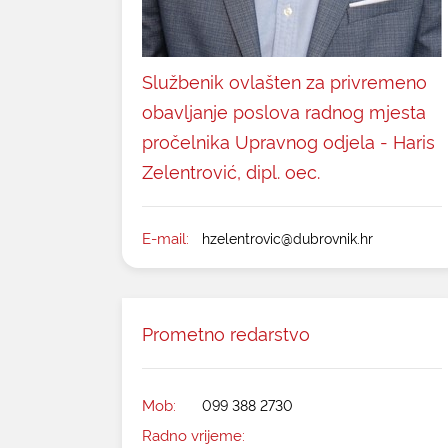
Službenik ovlašten za privremeno
obavljanje poslova radnog mjesta
pročelnika Upravnog odjela - Haris
Zelentrović, dipl. oec.
E-mail:
hzelentrovic@dubrovnik.hr
Prometno redarstvo
Mob:
099 388 2730
Radno vrijeme: