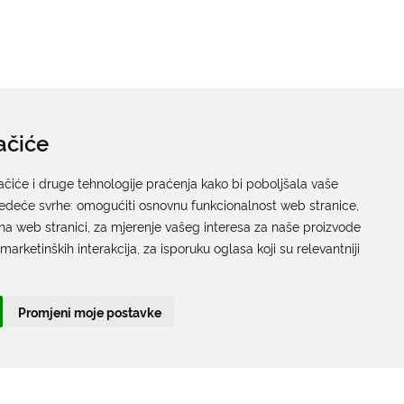
ačiće
ačiće i druge tehnologije praćenja kako bi poboljšala vaše
jedeće svrhe:
omogućiti osnovnu funkcionalnost web stranice
,
na web stranici
,
za mjerenje vašeg interesa za naše proizvode
 marketinških interakcija
,
za isporuku oglasa koji su relevantniji
PRIUŠTIVO STANOVANJE
Promjeni moje postavke