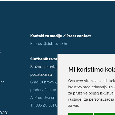
Kontakt za medije / Press contact
E:
press@dubrovnik.hr
k
Službenik za zaštitu podataka
Službeni kontakt podaci službenika za zaštitu
Mi koristimo kol
podataka su:
Ova web stranica koristi kol
.hr
Grad Dubrovnik, Upravni odjel za poslove
iskustvo pregledavanja u sl
gradonačelnika
za pružanje boljeg iskustva 
A: Pred Dvorom 1; E:
szop@dubrovnik.hr
;
i usluge i za personalizaciju
T:
+385 20 351 800
za vas
.
70001