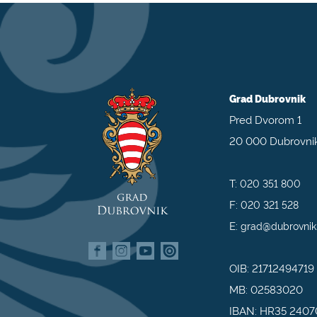
Grad Dubrovnik
Pred Dvorom 1
20 000 Dubrovni
T:
020 351 800
F:
020 321 528
E:
grad@dubrovnik
OIB: 21712494719
MB: 02583020
IBAN: HR35 240