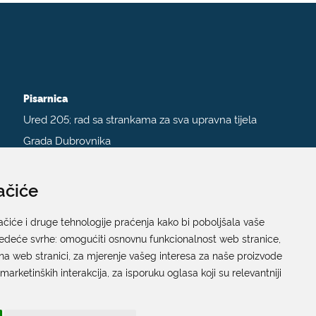
Pisarnica
Ured 205; rad sa strankama za sva upravna tijela
Grada Dubrovnika
Gundulićeva poljana 10, 20000 Dubrovnik
Radno vrijeme sa strankama:
ačiće
Ponedjeljak – Petak; 9.00 – 12.00 sati
ačiće i druge tehnologije praćenja kako bi poboljšala vaše
T:
+385 20 351 879
jedeće svrhe:
omogućiti osnovnu funkcionalnost web stranice
,
na web stranici
,
za mjerenje vašeg interesa za naše proizvode
 marketinških interakcija
,
za isporuku oglasa koji su relevantniji
Poveznice
Arhiva
|
Arhiva - natječaji