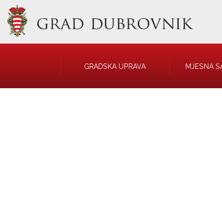
GRADSKA UPRAVA
MJESNA S
GRADONAČELNIK
NATJEČAJI
GRADSKO VIJEĆE
JAVNA OBJAVA
UPRAVNA TIJELA
USTANOVE
SAVJET MLADIH
KOMUNALNA I
DRUŠTVA