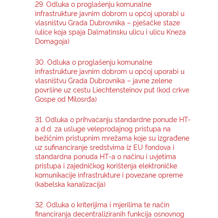
29. Odluka o proglašenju komunalne
infrastrukture javnim dobrom u općoj uporabi u
vlasništvu Grada Dubrovnika – pješačke staze
(ulice koja spaja Dalmatinsku ulicu i ulicu Kneza
Domagoja)
30. Odluka o proglašenju komunalne
infrastrukture javnim dobrom u općoj uporabi u
vlasništvu Grada Dubrovnika – javne zelene
površine uz cestu Liechtensteinov put (kod crkve
Gospe od Milosrđa)
31. Odluka o prihvaćanju standardne ponude HT-
a d.d. za usluge veleprodajnog pristupa na
bežičnim pristupnim mrežama koje su izgrađene
uz sufinanciranje sredstvima iz EU fondova i
standardna ponuda HT-a o načinu i uvjetima
pristupa i zajedničkog korištenja elektroničke
komunikacije infrastrukture i povezane opreme
(kabelska kanalizacija)
32. Odluka o kriterijima i mjerilima te način
financiranja decentraliziranih funkcija osnovnog