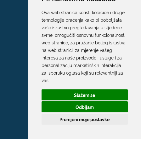
Ova web stranica koristi kolačiće i druge
tehnologije praćenja kako bi poboljšala
vaše iskustvo pregledavanja u sljedeće
svrhe:
omogućiti osnovnu funkcionalnost
web stranice
,
za pružanje boljeg iskustva
na web stranici
,
za mjerenje vašeg
interesa za naše proizvode i usluge i za
personalizaciju marketinških interakcija
,
za isporuku oglasa koji su relevantniji za
vas
.
Slažem se
Odbijam
Promjeni moje postavke
Grad Dubrovnik
Pred Dvorom 1
20 000 Dubrovnik