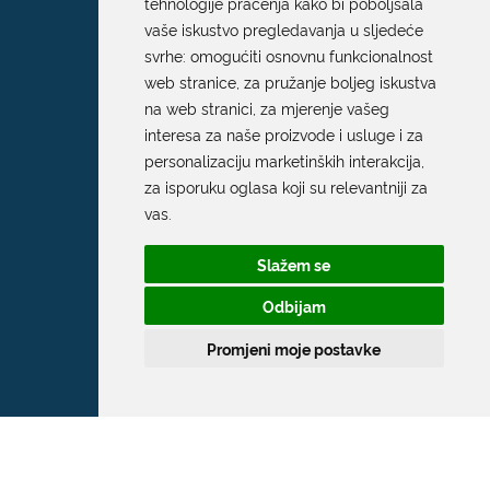
tehnologije praćenja kako bi poboljšala
vaše iskustvo pregledavanja u sljedeće
svrhe:
omogućiti osnovnu funkcionalnost
web stranice
,
za pružanje boljeg iskustva
na web stranici
,
za mjerenje vašeg
interesa za naše proizvode i usluge i za
personalizaciju marketinških interakcija
,
za isporuku oglasa koji su relevantniji za
vas
.
Slažem se
Odbijam
Promjeni moje postavke
Grad Dubrovnik
Pred Dvorom 1
20 000 Dubrovnik
T:
020 351 800