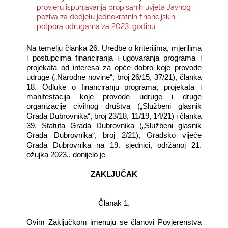
provjeru ispunjavanja propisanih uvjeta Javnog
poziva za dodjelu jednokratnih financijskih
KONTAKTI
potpora udrugama za 2023. godinu
Na temelju članka 26. Uredbe o kriterijima, mjerilima
i postupcima financiranja i ugovaranja programa i
projekata od interesa za opće dobro koje provode
udruge („Narodne novine“, broj 26/15, 37/21), članka
18. Odluke o financiranju programa, projekata i
manifestacija koje provode udruge i druge
organizacije civilnog društva („Službeni glasnik
Grada Dubrovnika“, broj 23/18,
11/19, 14/21) i članka
39. Statuta Grada Dubrovnika („Službeni glasnik
Grada Dubrovnika“, broj 2/21), Gradsko vijeće
Grada Dubrovnika na 19. sjednici, održanoj 21.
ožujka 2023., donijelo je
ZAKLJUČAK
Članak 1.
Ovim Zaključkom imenuju se članovi Povjerenstva