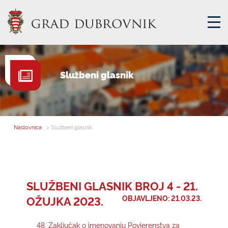
GRADSKA UPRAVA
Službeni glasnik
GRADONAČELNIK
MJESNA SAMOUPRAVA
GRADSKO VIJEĆE
Naslovnica
> Službeni glasnik
UPRAVNA TIJELA
ZA GRAĐANE
SAVJET MLADIH
SLUŽBENI GLASNIK BROJ 4 - 21.
OŽUJKA 2023.
OBJAVLJENO: 21.03.23.
E-USLUGE
48. Zaključak o imenovanju Povjerenstva za