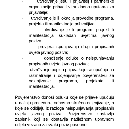
-
utvrđivanje jesu li prijavitelj i partnerske
organizacije prihvatljivi sukladno uputama za
prijavitelje;
-
utvrđivanje je li lokacija provedbe programa,
projekta ili manifestacije prihvatljiva;
-
utvrđivanje je li program, projekt ili
manifestacija sukladan uvjetima javnog
poziva,
-
provjera ispunjavanja drugih propisanih
uvjeta javnog poziva;
-
donošenje odluke o neispunjavanju
propisanih uvjeta javnog poziva;
-
utvrđivanje popisa prijava koje se upućuju na
razmatranje i ocjenjivanje povjerenstvu za
ocjenjivanje programa, projekata ili
manifestacija.
Povjerenstvo donosi odluku koje se prijave upućuju
u daljnju proceduru, odnosno stručno ocjenjivanje, a
koje se odbijaju iz razloga neispunjavanja propisanih
uvjeta javnog poziva. Povjerenstvo sastavlja
zapisnik koji se dostavlja nadležnom upravnom
odjelu vezano za svaki poziv posebno.