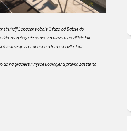
nstrukciji Lapadske obale II. faza od Batale do
idu zbog čega će rampa na ulazu u gradilište biti
ubjekata koji su prethodno o tome obaviješteni.
 da na gradilištu vrijede uobičajena pravila zaštite na