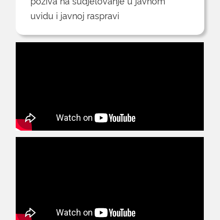
poziva na sudjelovanje u javnom
uvidu i javnoj raspravi