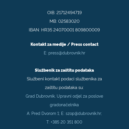
OIB: 21712494719
MB: 02583020
IBAN: HR35 24070001 809800009
Kontakt za medije / Press contact
E:
press@dubrovnik.hr
Službenik za zaštitu podataka
Službeni kontakt podaci službenika za
zaštitu podataka su:
Grad Dubrovnik, Upravni odjel za poslove
gradonačelnika
A: Pred Dvorom 1; E:
szop@dubrovnik.hr
;
T:
+385 20 351 800