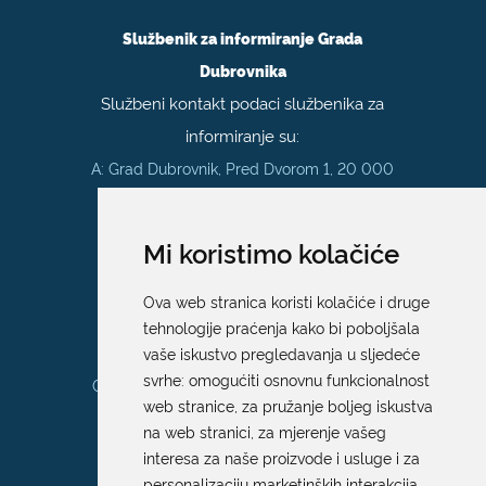
Službenik za informiranje Grada
Dubrovnika
Službeni kontakt podaci službenika za
informiranje su:
A: Grad Dubrovnik, Pred Dvorom 1, 20 000
Dubrovnik
E:
pristup.informacijama@dubrovnik.hr
Mi koristimo kolačiće
Pisarnica
Ova web stranica koristi kolačiće i druge
Ured 205; rad sa strankama za sva
tehnologije praćenja kako bi poboljšala
upravna tijela Grada Dubrovnika
vaše iskustvo pregledavanja u sljedeće
svrhe:
omogućiti osnovnu funkcionalnost
Gundulićeva poljana 10, 20000 Dubrovnik
web stranice
,
za pružanje boljeg iskustva
Radno vrijeme sa strankama:
na web stranici
,
za mjerenje vašeg
Ponedjeljak – Petak; 9.00 – 12.00 sati
interesa za naše proizvode i usluge i za
T:
+385 20 351 879
personalizaciju marketinških interakcija
,