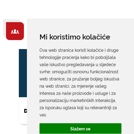
ZA GRAĐANE -
Mi koristimo kolačiće
IZDVAJAMO
Ova web stranica koristi kolačiće i druge
tehnologije praćenja kako bi poboljšala
vaše iskustvo pregledavanja u sljedeće
svrhe:
omogućiti osnovnu funkcionalnost
web stranice
,
za pružanje boljeg iskustva
na web stranici
,
za mjerenje vašeg
interesa za naše proizvode i usluge i za
personalizaciju marketinških interakcija
,
za isporuku oglasa koji su relevantniji za
DAR ZA NOVOROĐENO DIJETE
vas
.
Slažem se