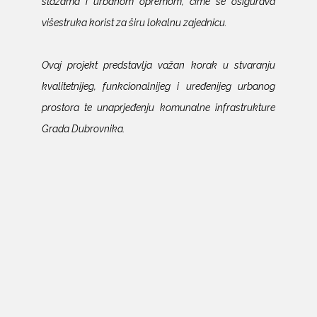
stazama i urbanom opremom, čime se osigurava
višestruka korist za širu lokalnu zajednicu.
Ovaj projekt predstavlja važan korak u stvaranju
kvalitetnijeg, funkcionalnijeg i uređenijeg urbanog
prostora te unaprjeđenju komunalne infrastrukture
Grada Dubrovnika.