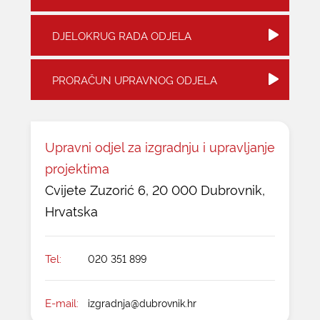
KONTAKTI
DJELOKRUG RADA ODJELA
PRORAČUN UPRAVNOG ODJELA
Upravni odjel za izgradnju i upravljanje
projektima
Cvijete Zuzorić 6, 20 000 Dubrovnik,
Hrvatska
Tel:
020 351 899
E-mail:
izgradnja@dubrovnik.hr