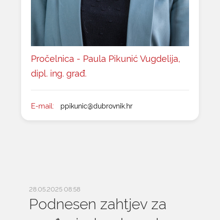
Pročelnica - Paula Pikunić Vugdelija,
dipl. ing. građ.
E-mail:
ppikunic@dubrovnik.hr
28.05.2025 08:58
Podnesen zahtjev za