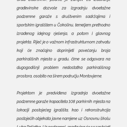
građevinske dozvole za izgradnju dvoetažne
podzemne garaže s društvenim sadržajima i
sportskim igralištem u Čokolinu, temeljem prethodno
izrađenog idejnog rješenja, a potom i glavnog
projekta. Riječ je o važnom infrastrukturnom zahvatu
koji će značajno doprinijeti povećanju broja
parkirališnih mjesta u gradu, čime se odgovara na
dugogodišnji problem nedostatka parkirališnog
prostora, osobito na širem području Montovjerne.
Projektom je predviđena izgradnja dvoetažne
podzemne garaže kapaciteta 108 parkirnih mjesta na
lokaciji postojećeg igrališta, kao i rekonstrukcija
postojećih objekata javne namjene uz Osnovnu školu
Luka Paljetka. Uz podzemni, građevina će se sastojati