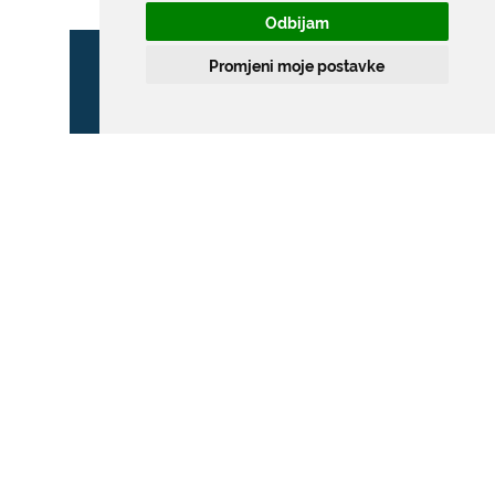
Odbijam
Promjeni moje postavke
ZONA POSEBNOG
PROMETNOG REŽIMA