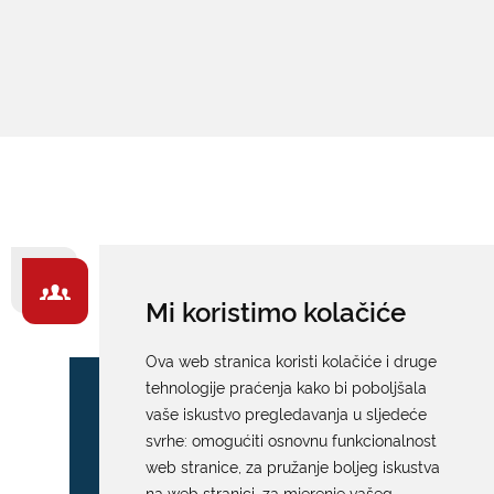
ZA GRAĐANE -
Mi koristimo kolačiće
IZDVAJAMO
Ova web stranica koristi kolačiće i druge
tehnologije praćenja kako bi poboljšala
vaše iskustvo pregledavanja u sljedeće
svrhe:
omogućiti osnovnu funkcionalnost
web stranice
,
za pružanje boljeg iskustva
na web stranici
,
za mjerenje vašeg