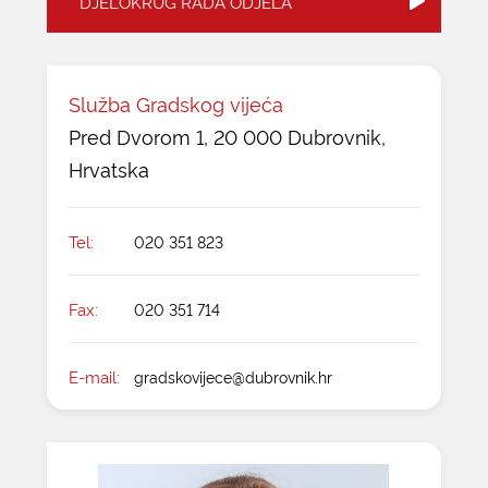
DJELOKRUG RADA ODJELA
KONTAKTI
Služba Gradskog vijeća
Pred Dvorom 1, 20 000 Dubrovnik,
Hrvatska
Tel:
020 351 823
Fax:
020 351 714
E-mail:
gradskovijece@dubrovnik.hr