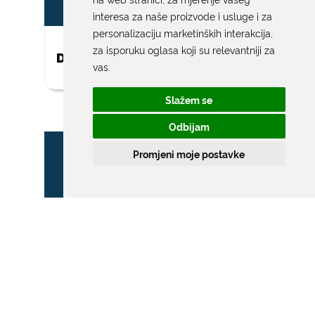
interesa za naše proizvode i usluge i za
personalizaciju marketinških interakcija
,
za isporuku oglasa koji su relevantniji za
DAR ZA NOVOROĐENO DIJETE
vas
.
Slažem se
Odbijam
Promjeni moje postavke
ZONA POSEBNOG
PROMETNOG REŽIMA