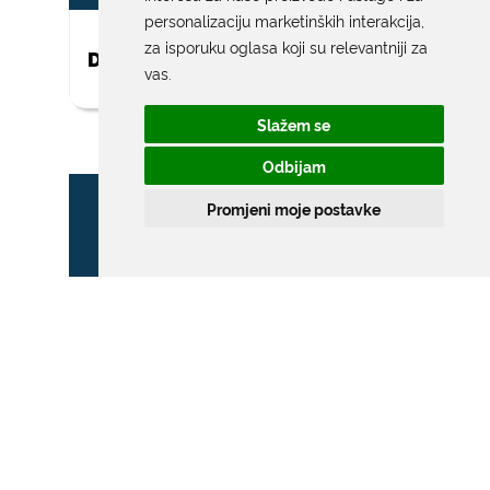
personalizaciju marketinških interakcija
,
za isporuku oglasa koji su relevantniji za
DAR ZA NOVOROĐENO DIJETE
vas
.
Slažem se
Odbijam
Promjeni moje postavke
ZONA POSEBNOG
PROMETNOG REŽIMA