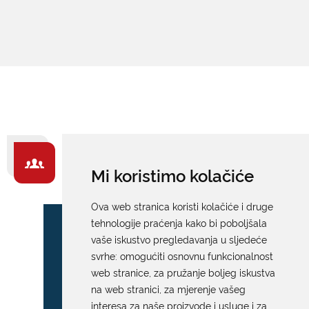
ZA GRAĐANE -
Mi koristimo kolačiće
IZDVAJAMO
Ova web stranica koristi kolačiće i druge
tehnologije praćenja kako bi poboljšala
vaše iskustvo pregledavanja u sljedeće
svrhe:
omogućiti osnovnu funkcionalnost
web stranice
,
za pružanje boljeg iskustva
na web stranici
,
za mjerenje vašeg
interesa za naše proizvode i usluge i za