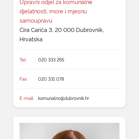
Upravni odjel za komunalne
djelatnosti, more i mjesnu
samoupravu
Ćira Carića 3, 20 000 Dubrovnik,
Hrvatska
Tel:
020 333 265
Fax:
020 331 078
E-mail:
komunalno@dubrovnik.hr