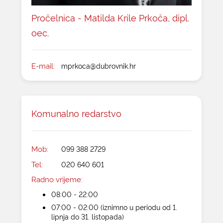
Pročelnica - Matilda Krile Prkoča, dipl.
oec.
E-mail:
mprkoca@dubrovnik.hr
Komunalno redarstvo
Mob:
099 388 2729
Tel:
020 640 601
Radno vrijeme:
08:00 - 22:00
07:00 - 02:00 (iznimno u periodu od 1.
lipnja do 31. listopada)