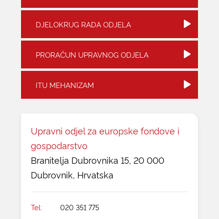
KONTAKTI
DJELOKRUG RADA ODJELA
PRORAČUN UPRAVNOG ODJELA
ITU MEHANIZAM
Upravni odjel za europske fondove i
gospodarstvo
Branitelja Dubrovnika 15, 20 000
Dubrovnik, Hrvatska
Tel:
020 351 775