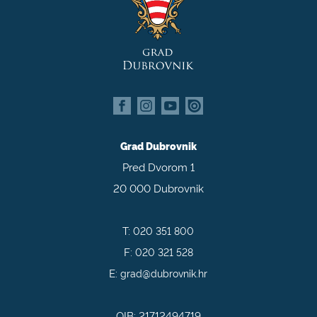
Grad Dubrovnik
Pred Dvorom 1
20 000 Dubrovnik
T:
020 351 800
F:
020 321 528
E:
grad@dubrovnik.hr
OIB: 21712494719