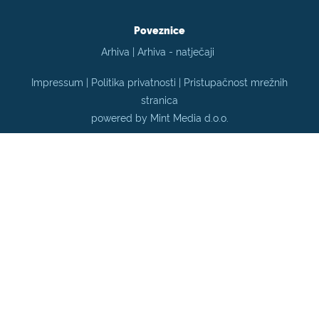
Poveznice
Arhiva
|
Arhiva - natječaji
Impressum
|
Politika privatnosti |
Pristupačnost mrežnih
stranica
powered by Mint Media d.o.o.