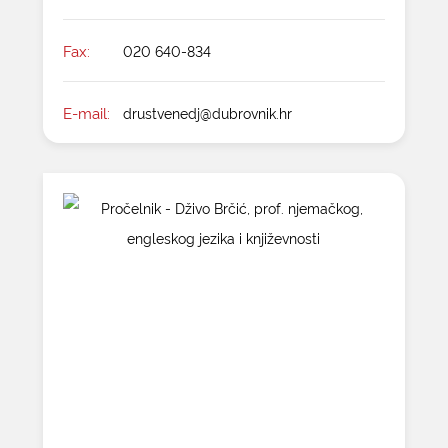
Fax:
020 640-834
E-mail:
drustvenedj@dubrovnik.hr