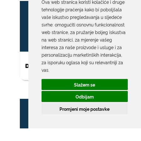
Ova web stranica koristi kolačiće i druge
tehnologije praćenja kako bi poboljšala
vaše iskustvo pregledavanja u sljedeće
svrhe:
omogućiti osnovnu funkcionalnost
web stranice
,
za pružanje boljeg iskustva
na web stranici
,
za mjerenje vašeg
interesa za naše proizvode i usluge i za
personalizaciju marketinških interakcija
,
za isporuku oglasa koji su relevantniji za
DAR ZA NOVOROĐENO DIJETE
vas
.
Slažem se
Odbijam
Promjeni moje postavke