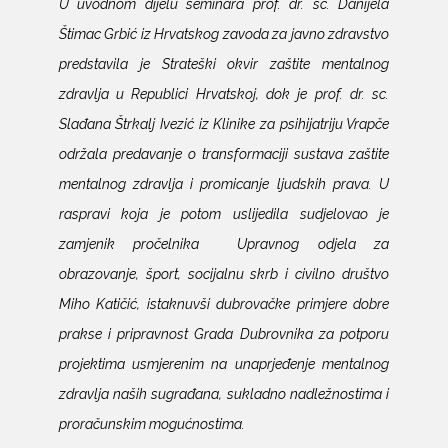
U uvodnom dijelu seminara prof. dr. sc. Danijela
Štimac Grbić iz Hrvatskog zavoda za javno zdravstvo
predstavila je Strateški okvir zaštite mentalnog
zdravlja u Republici Hrvatskoj, dok je prof. dr. sc.
Slađana Štrkalj Ivezić iz Klinike za psihijatriju Vrapče
održala predavanje o transformaciji sustava zaštite
mentalnog zdravlja i promicanje ljudskih prava. U
raspravi koja je potom uslijedila sudjelovao je
zamjenik pročelnika Upravnog odjela za
obrazovanje, šport, socijalnu skrb i civilno društvo
Miho Katičić, istaknuvši dubrovačke primjere dobre
prakse i pripravnost Grada Dubrovnika za potporu
projektima usmjerenim na unaprjeđenje mentalnog
zdravlja naših sugrađana, sukladno nadležnostima i
proračunskim mogućnostima.