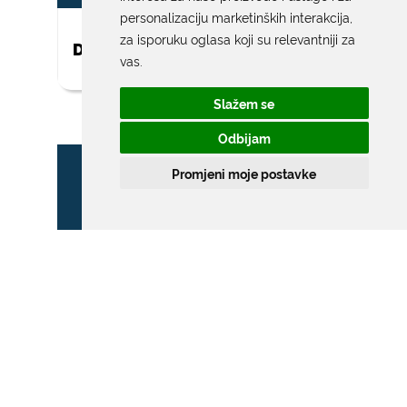
personalizaciju marketinških interakcija
,
za isporuku oglasa koji su relevantniji za
DAR ZA NOVOROĐENO DIJETE
vas
.
Slažem se
Odbijam
Promjeni moje postavke
ZONA POSEBNOG
PROMETNOG REŽIMA