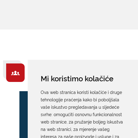
ZA GRAĐANE -
Mi koristimo kolačiće
IZDVAJAMO
Ova web stranica koristi kolačiće i druge
tehnologije praćenja kako bi poboljšala
vaše iskustvo pregledavanja u sljedeće
svrhe:
omogućiti osnovnu funkcionalnost
web stranice
,
za pružanje boljeg iskustva
na web stranici
,
za mjerenje vašeg
interesa za naše proizvode i usluge i za