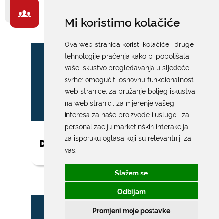
ZA GRAĐANE -
Mi koristimo kolačiće
IZDVAJAMO
Ova web stranica koristi kolačiće i druge
tehnologije praćenja kako bi poboljšala
vaše iskustvo pregledavanja u sljedeće
svrhe:
omogućiti osnovnu funkcionalnost
web stranice
,
za pružanje boljeg iskustva
na web stranici
,
za mjerenje vašeg
interesa za naše proizvode i usluge i za
personalizaciju marketinških interakcija
,
za isporuku oglasa koji su relevantniji za
DAR ZA NOVOROĐENO DIJETE
vas
.
Slažem se
Odbijam
Promjeni moje postavke