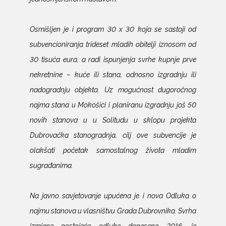
Osmišljen je i program 30 x 30 koja se sastoji od
subvencioniranja trideset mladih obitelji iznosom od
30 tisuća eura, a radi ispunjenja svrhe kupnje prve
nekretnine – kuće ili stana, odnosno izgradnju ili
nadogradnju objekta. Uz mogućnost dugoročnog
najma stana u Mokošici i planiranu izgradnju još 50
novih stanova u u Solitudu u sklopu projekta
Dubrovačka stanogradnja, cilj ove subvencije je
olakšati početak samostalnog života mladim
sugrađanima.
Na javno savjetovanje upućena je i nova Odluka o
najmu stanova u vlasništvu Grada Dubrovnika. Svrha
izmjene postojeće odluke donesene 2016. je