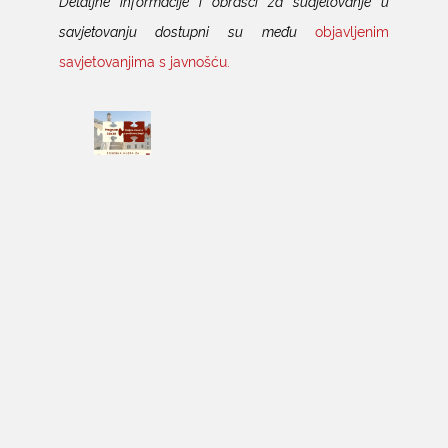
Detaljne informacije i obrasci za sudjelovanje u
savjetovanju dostupni su među
objavljenim
savjetovanjima s javnošću.