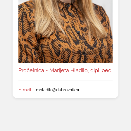
Pročelnica - Marijeta Hladilo, dipl. oec.
E-mail:
mhladilo@dubrovnik.hr