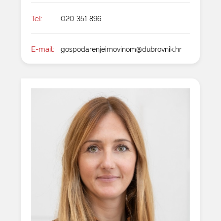
Tel:
020 351 896
E-mail:
gospodarenjeimovinom@dubrovnik.hr