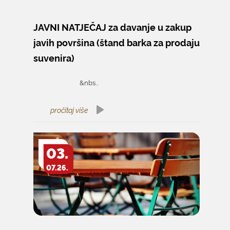
JAVNI NATJEČAJ za davanje u zakup
javih površina (štand barka za prodaju
suvenira)
&nbs...
pročitaj više
03.
07.26.