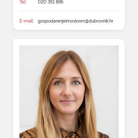
Tel:
020 351 896
E-mail:
gospodarenjeimovinom@dubrovnik.hr