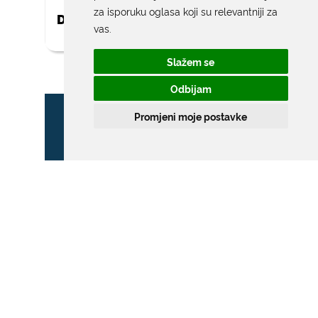
za isporuku oglasa koji su relevantniji za
DAR ZA NOVOROĐENO DIJETE
vas
.
Slažem se
Odbijam
Promjeni moje postavke
ZONA POSEBNOG
PROMETNOG REŽIMA