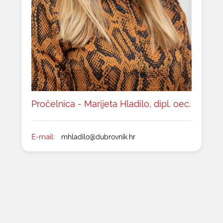
Pročelnica - Marijeta Hladilo, dipl. oec.
E-mail:
mhladilo@dubrovnik.hr