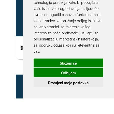
tehnologije praćenja kako bi poboljšala
vaše iskustvo pregledavanja u sljedeće
svrhe:
omogućiti osnovnu funkcionalnost
web stranice
,
za pružanje boljeg iskustva
na web stranici
,
za mjerenje vašeg
interesa za naše proizvode i usluge i za
personalizaciju marketinških interakcija
,
za isporuku oglasa koji su relevantniji za
DAR ZA NOVOROĐENO DIJETE
vas
.
Slažem se
Odbijam
Promjeni moje postavke