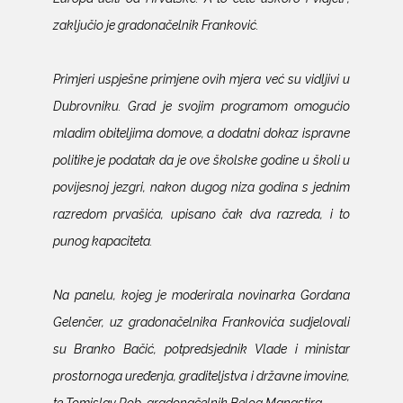
zaključio je gradonačelnik Franković.
Primjeri uspješne primjene ovih mjera već su vidljivi u
Dubrovniku. Grad je svojim programom omogućio
mladim obiteljima domove, a dodatni dokaz ispravne
politike je podatak da je ove školske godine u školi u
povijesnoj jezgri, nakon dugog niza godina s jednim
razredom prvašića, upisano čak dva razreda, i to
punog kapaciteta.
Na panelu, kojeg je moderirala novinarka Gordana
Gelenčer, uz gradonačelnika Frankovića sudjelovali
su Branko Bačić, potpredsjednik Vlade i ministar
prostornoga uređenja, graditeljstva i državne imovine,
te Tomislav Rob, gradonačelnik Belog Manastira.