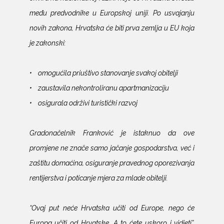
među predvodnike u Europskoj uniji. Po usvajanju
novih zakona, Hrvatska će biti prva zemlja u EU koja
je zakonski:
• omogućila priuštivo stanovanje svakoj obitelji
• zaustavila nekontroliranu apartmanizaciju
• osigurala održivi turistički razvoj
Gradonačelnik Franković je istaknuo da ove
promjene ne znače samo jačanje gospodarstva, već i
zaštitu domaćina, osiguranje pravednog oporezivanja
rentijerstva i poticanje mjera za mlade obitelji.
“Ovaj put neće Hrvatska učiti od Europe, nego će
Europa učiti od Hrvatske. A to ćete uskoro i vidjeti”,