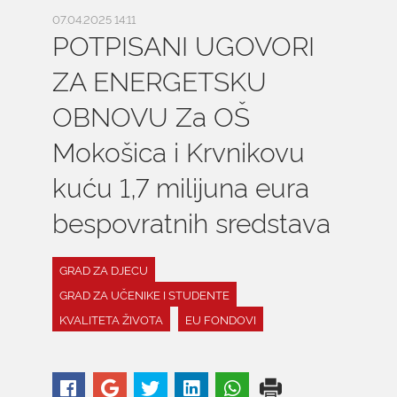
07.04.2025 14:11
POTPISANI UGOVORI
ZA ENERGETSKU
OBNOVU Za OŠ
Mokošica i Krvnikovu
kuću 1,7 milijuna eura
bespovratnih sredstava
GRAD ZA DJECU
GRAD ZA UČENIKE I STUDENTE
KVALITETA ŽIVOTA
EU FONDOVI