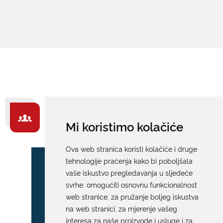
ZA GRAĐANE -
Mi koristimo kolačiće
IZDVAJAMO
Ova web stranica koristi kolačiće i druge
tehnologije praćenja kako bi poboljšala
vaše iskustvo pregledavanja u sljedeće
svrhe:
omogućiti osnovnu funkcionalnost
web stranice
,
za pružanje boljeg iskustva
na web stranici
,
za mjerenje vašeg
interesa za naše proizvode i usluge i za