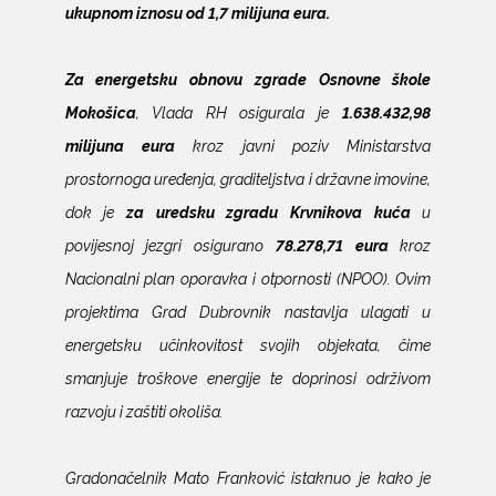
ukupnom iznosu od 1,7 milijuna eura.
Za energetsku obnovu zgrade Osnovne škole
Mokošica
, Vlada RH osigurala je
1.638.432,98
milijuna eura
kroz javni poziv Ministarstva
prostornoga uređenja, graditeljstva i državne imovine,
dok je
za uredsku zgradu Krvnikova kuća
u
povijesnoj jezgri osigurano
78.278,71 eura
kroz
Nacionalni plan oporavka i otpornosti (NPOO). Ovim
projektima Grad Dubrovnik nastavlja ulagati u
energetsku učinkovitost svojih objekata, čime
smanjuje troškove energije te doprinosi održivom
razvoju i zaštiti okoliša.
Gradonačelnik Mato Franković istaknuo je kako je