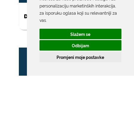
personalizaciju marketinških interakcija
,
za isporuku oglasa koji su relevantniji za
DAR ZA NOVOROĐENO DIJETE
vas
.
Slažem se
Odbijam
Promjeni moje postavke
ZONA POSEBNOG
PROMETNOG REŽIMA