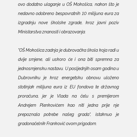
ovo dodatno ulaganje u OŠ Mokošica, nakon što je
nedavno odobreno bespovratnih 10 milijuna eura za
izgradnju nove školske zgrade, kroz javni poziv
Ministarstva znanosti i obrazovanja.
"OŠ Mokošica zadnja je dubrovačka škola koja radi u
dvije smjene, ali uskoro će i ona biti spremna za
jednosmjensku nastavu. U posljednjih osam godina u
Dubrovniku je kroz energetsku obnovu uloženo
stotinjak milijuna eura iz EU fondova te državnog
proračuna, jer je Vlada na čelu s premijerom
Andrejem Plenkovićem kao niti jedna prije nje
prepoznala potrebe našeg grada“, istaknuo je
gradonačelnik Franković ovom prigodom.