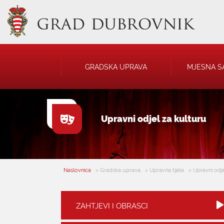
GRADSKA UPRAVA
MJESNA S
GRADONAČELNIK
NATJEČAJI
Upravni odjel za kulturu
GRADSKO VIJEĆE
JAVNA OBJAVA
UPRAVNA TIJELA
USTANOVE
SAVJET MLADIH
KOMUNALNA I
DRUŠTVA
Naslovnica
> Gradska uprava
> Upravna tijela
> Upravni odje
ZAHTJEVI I OBRASCI