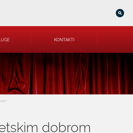
LUGE
KONTAKTI
kom''
vjetskim dobrom