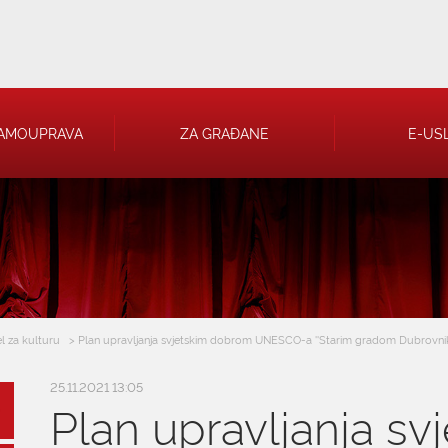
AMOUPRAVA
ZA GRAĐANE
E-US
 RJEŠENJA
 TRGOVAČKA
l za kulturu
> Plan upravljanja svjetskim dobrom UNESCO-a ''Starim gradom Dubrovni
25.11.2021 13:05
Plan upravljanja s