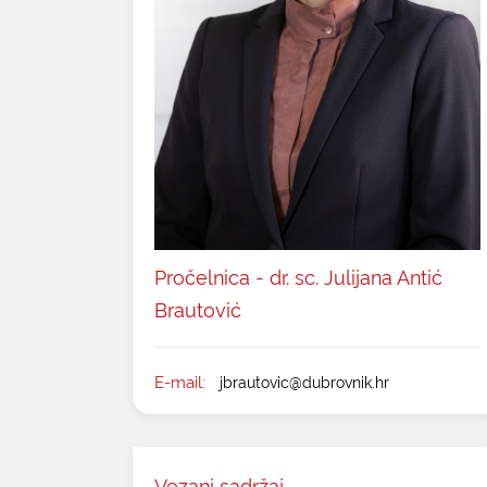
Pročelnica - dr. sc. Julijana Antić
Brautović
E-mail:
jbrautovic@dubrovnik.hr
Vezani sadržaj