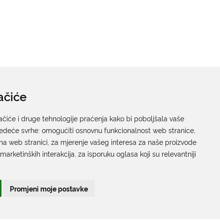
ačiće
ačiće i druge tehnologije praćenja kako bi poboljšala vaše
jedeće svrhe:
omogućiti osnovnu funkcionalnost web stranice
,
na web stranici
,
za mjerenje vašeg interesa za naše proizvode
 marketinških interakcija
,
za isporuku oglasa koji su relevantniji
PRIUŠTIVO STANOVANJE
Promjeni moje postavke