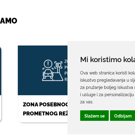
JAMO
Mi koristimo kol
Ova web stranica koristi kol
iskustvo pregledavanja u sl
za pružanje boljeg iskustva 
i usluge i za personalizaciju
za vas
.
ZONA POSEBNOG
PROMETNOG REŽIMA
Slažem se
Odbijam