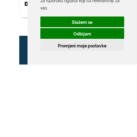
za isporuku oglasa koji su relevantniji za
DAR ZA NOVOROĐENO DIJETE
vas
.
Slažem se
Odbijam
Promjeni moje postavke
ZONA POSEBNOG
PROMETNOG REŽIMA