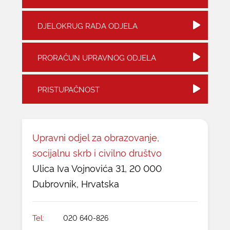
KONTAKTI
DJELOKRUG RADA ODJELA
PRORAČUN UPRAVNOG ODJELA
PRISTUPAČNOST
Upravni odjel za obrazovanje,
socijalnu skrb i civilno društvo
Ulica Iva Vojnovića 31, 20 000
Dubrovnik, Hrvatska
Tel:
020 640-826