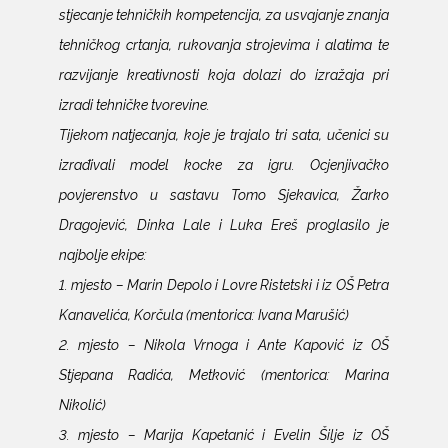
stjecanje tehničkih kompetencija, za usvajanje znanja
tehničkog crtanja, rukovanja strojevima i alatima te
razvijanje kreativnosti koja dolazi do izražaja pri
izradi tehničke tvorevine.
Tijekom natjecanja, koje je trajalo tri sata, učenici su
izrađivali model kocke za igru. Ocjenjivačko
povjerenstvo u sastavu Tomo Sjekavica, Žarko
Dragojević, Dinka Lale i Luka Ereš proglasilo je
najbolje ekipe:
1. mjesto – Marin Depolo i Lovre Ristetski i iz OŠ Petra
Kanavelića, Korčula (mentorica: Ivana Marušić)
2. mjesto – Nikola Vrnoga i Ante Kapović iz OŠ
Stjepana Radića, Metković (mentorica: Marina
Nikolić)
3. mjesto – Marija Kapetanić i Evelin Šilje iz OŠ