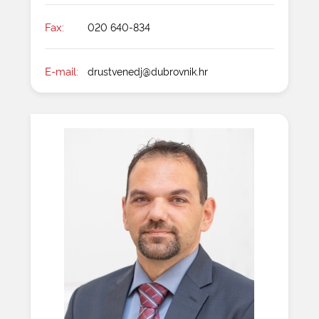
Fax:
020 640-834
E-mail:
drustvenedj@dubrovnik.hr