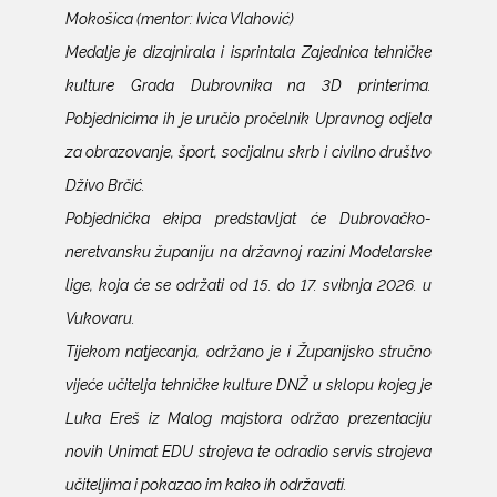
Mokošica (mentor: Ivica Vlahović)
Medalje je dizajnirala i isprintala Zajednica tehničke
kulture Grada Dubrovnika na 3D printerima.
Pobjednicima ih je uručio pročelnik Upravnog odjela
za obrazovanje, šport, socijalnu skrb i civilno društvo
Dživo Brčić.
Pobjednička ekipa predstavljat će Dubrovačko-
neretvansku županiju na državnoj razini Modelarske
lige, koja će se održati od 15. do 17. svibnja 2026. u
Vukovaru.
Tijekom natjecanja, održano je i Županijsko stručno
vijeće učitelja tehničke kulture DNŽ u sklopu kojeg je
Luka Ereš iz Malog majstora održao prezentaciju
novih Unimat EDU strojeva te odradio servis strojeva
učiteljima i pokazao im kako ih održavati.