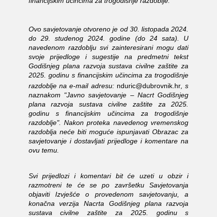
financijskim učincima za trogodišnje razdoblje.
Ovo savjetovanje otvoreno je od 30. listopada 2024.
do 29. studenog 2024. godine (do 24 sata). U
navedenom razdoblju svi zainteresirani mogu dati
svoje prijedloge i sugestije na predmetni tekst
Godišnjeg plana razvoja sustava civilne zaštite za
2025. godinu s financijskim učincima za trogodišnje
razdoblje na e-mail adresu:
nduric@dubrovnik.hr
, s
naznakom "Javno savjetovanje – Nacrt Godišnjeg
plana razvoja sustava civilne zaštite za 2025.
godinu s financijskim učincima za trogodišnje
razdoblje". Nakon proteka navedenog vremenskog
razdoblja neće biti moguće ispunjavati Obrazac za
savjetovanje i dostavljati prijedloge i komentare na
ovu temu.
Svi prijedlozi i komentari bit će uzeti u obzir i
razmotreni te će se po završetku Savjetovanja
objaviti Izvješće o provedenom savjetovanju, a
konačna verzija Nacrta Godišnjeg plana razvoja
sustava civilne zaštite za 2025. godinu s