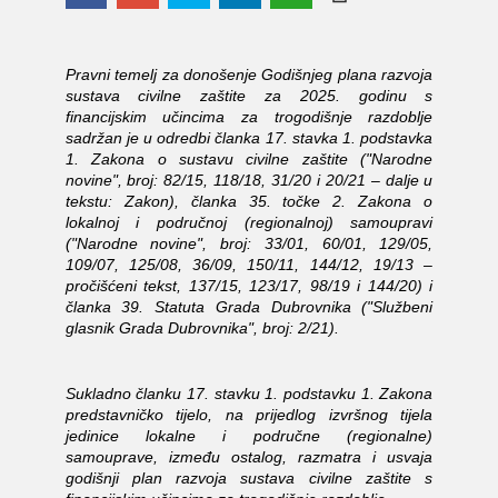
Pravni temelj za donošenje Godišnjeg plana razvoja
sustava civilne zaštite za 2025. godinu s
financijskim učincima za trogodišnje razdoblje
sadržan je u odredbi članka 17. stavka 1. podstavka
1. Zakona o sustavu civilne zaštite ("Narodne
novine", broj: 82/15, 118/18, 31/20 i
20/21 – dalje u
tekstu: Zakon),
članka 35. točke 2. Zakona o
lokalnoj i područnoj (regionalnoj) samoupravi
("Narodne novine", broj: 33/01, 60/01, 129/05,
109/07, 125/08, 36/09, 150/11, 144/12, 19/13 –
pročišćeni tekst, 137/15, 123/17, 98/19 i 144/20)
i
članka
39. Statuta Grada Dubrovnika ("Službeni
glasnik Grada Dubrovnika", broj: 2/21)
.
Sukladno članku 17. stavku 1. podstavku 1. Zakona
predstavničko tijelo, na prijedlog izvršnog tijela
jedinice lokalne i područne (regionalne)
samouprave, između ostalog, razmatra i usvaja
godišnji plan razvoja sustava civilne zaštite s