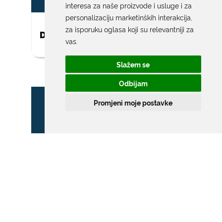
interesa za naše proizvode i usluge i za
personalizaciju marketinških interakcija
,
za isporuku oglasa koji su relevantniji za
DAR ZA NOVOROĐENO DIJETE
vas
.
Slažem se
Odbijam
Promjeni moje postavke
ZONA POSEBNOG
PROMETNOG REŽIMA