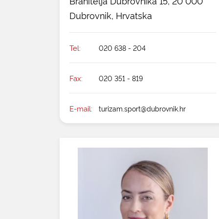
Branitelja Dubrovnika 15, 20 000
Dubrovnik, Hrvatska
Tel:
020 638 - 204
Fax:
020 351 - 819
E-mail:
turizam.sport@dubrovnik.hr