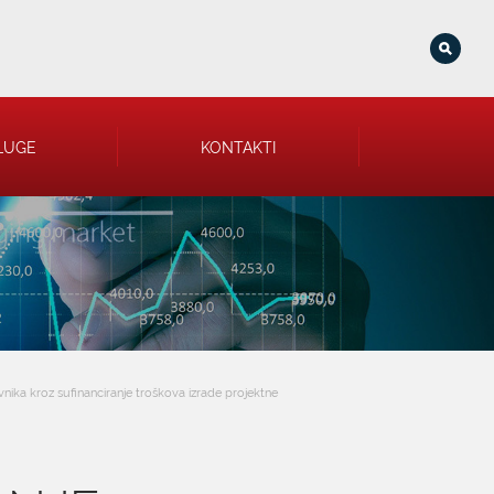
LUGE
KONTAKTI
ika kroz sufinanciranje troškova izrade projektne