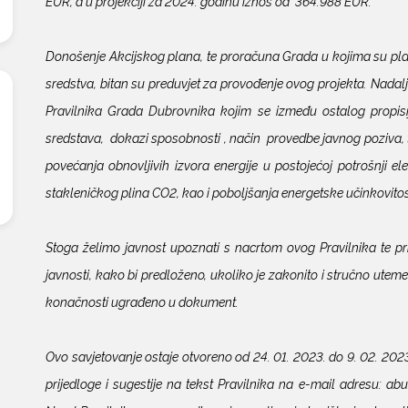
EUR, a u projekciji za 2024. godinu iznos od 364.988 EUR.
Donošenje Akcijskog plana, te proračuna Grada u kojima su pla
sredstva, bitan su preduvjet za provođenje ovog projekta. Nadalj
Pravilnika Grada Dubrovnika kojim se između ostalog propisiju
sredstava, dokazi sposobnosti , način provedbe javnog poziva, t
povećanja obnovljivih izvora energije u postojećoj potrošnji el
stakleničkog plina CO2, kao i poboljšanja energetske učinkovit
Stoga želimo javnost upoznati s nacrtom ovog Pravilnika te prib
javnosti, kako bi predloženo, ukoliko je zakonito i stručno uteme
konačnosti ugrađeno u dokument.
Ovo savjetovanje ostaje otvoreno od 24. 01. 2023. do 9. 02. 2023
prijedloge i sugestije na tekst Pravilnika na e-mail adresu: 