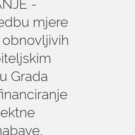
NJE -
edbu mjere
 obnovljivih
iteljskim
u Grada
inanciranje
jektne
nabave,