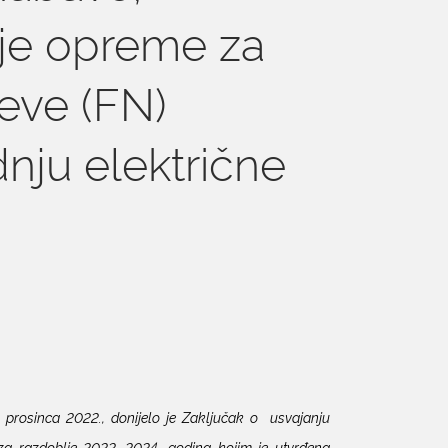
dnje opreme za
eve (FN)
nju električne
 prosinca 2022., donijelo je Zaključak o usvajanju
za razdoblje 2022.-2024. godina kojim je utvrđena