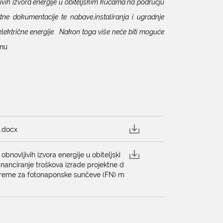
ivih izvora energije u obiteljskim kućama na području
ne dokumentacije te nabave,instaliranja i ugradnje
ektrične energije. Nakon toga više neće biti moguće
mu.
u.docx
novljivih izvora energije u obiteljski
anciranje troškova izrade projektne d
 opreme za fotonaponske sunčeve (FN) m