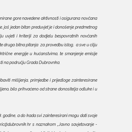
nirane gore navedene aktivnosti i osigurana novčana
e, još jedan bitan preduvjet je i donošenje predmetnog
 uvjeti i kriteriji za dodjelu bespovratnih novčanih
e druga bitna pitanja za provedbu istog, a sve u cilju
ektrične energije u kućanstvima, te smanjenje emisije
osti na području Grada Dubrovnka.
aviti mišljenja, primjedbe i prijedloge zainteresirane
ljeno, bilo prihvaćeno od strane donositelja odluke i u
. godine, a do kada svi zainteresirani mogu dati svoje
aburic@dubrovnik.hr s naznakom „Javno savjetovanje -