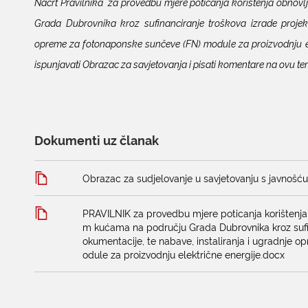
Nacrt Pravilnika za provedbu mjere poticanja korištenja obnovlj
Grada Dubrovnika kroz sufinanciranje troškova izrade projekt
opreme za fotonaponske sunčeve (FN) module za proizvodnju el
ispunjavati Obrazac za savjetovanja i pisati komentare na ovu te
Dokumenti uz članak
Obrazac za sudjelovanje u savjetovanju s javnošć
PRAVILNIK za provedbu mjere poticanja korištenja ob
m kućama na području Grada Dubrovnika kroz sufin
okumentacije, te nabave, instaliranja i ugradnje
odule za proizvodnju električne energije.docx