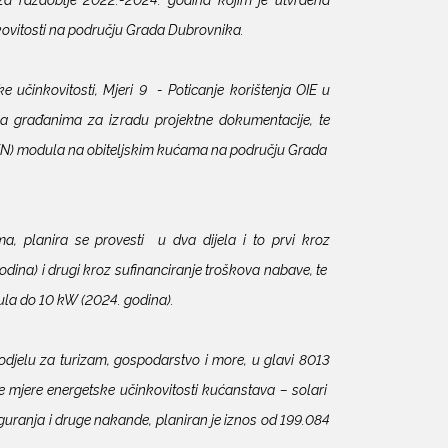
kovitosti na području Grada Dubrovnika.
učinkovitosti, Mjeri 9 - Poticanje korištenja OIE u
ova građanima za izradu projektne dokumentacije, te
(FN) modula na obiteljskim kućama na području Grada
a, planira se provesti u dva dijela i to prvi kroz
odina) i drugi kroz sufinanciranje troškova nabave, te
ula do 10 kW (2024. godina).
elu za turizam, gospodarstvo i more, u glavi 8013
e mjere energetske učinkovitosti kućanstava – solari
uranja i druge nakande, planiran je iznos od 199.084