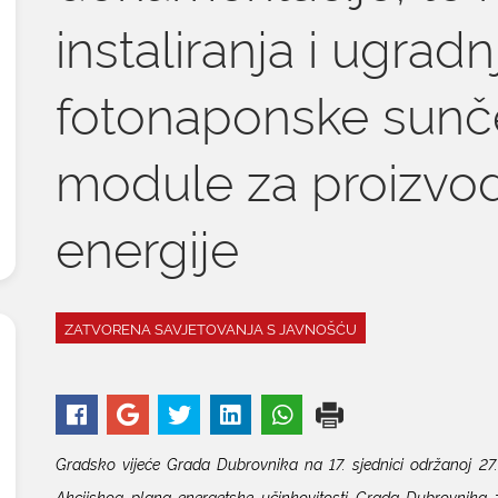
instaliranja i ugra
fotonaponske sunč
module za proizvod
energije
ZATVORENA SAVJETOVANJA S JAVNOŠĆU
Gradsko vijeće Grada Dubrovnika na 17. sjednici održanoj 27.
Akcijskog plana energetske učinkovitosti Grada Dubrovnika 