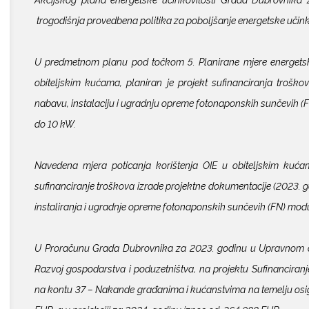
trogodišnja provedbena politika za poboljšanje energetske učin
U predmetnom planu pod točkom 5. Planirane mjere energetske 
obiteljskim kućama, planiran je projekt sufinanciranja trošk
nabavu, instalaciju i ugradnju opreme fotonaponskih sunčevih 
do 10 kW.
Navedena mjera poticanja korištenja OIE u obiteljskim kućam
sufinanciranje troškova izrade projektne dokumentacije (2023. g
instaliranja i ugradnje opreme fotonaponskih sunčevih (FN) mod
U Proračunu Grada Dubrovnika za 2023. godinu u Upravnom odj
Razvoj gospodarstva i poduzetništva, na projektu Sufinanciranj
na kontu 37 – Nakande građanima i kućanstvima na temelju osig