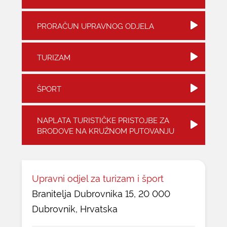
KONTAKTI
PRORAČUN UPRAVNOG ODJELA
TURIZAM
ŠPORT
NAPLATA TURISTIČKE PRISTOJBE ZA
BRODOVE NA KRUŽNOM PUTOVANJU
Upravni odjel za turizam i šport
Branitelja Dubrovnika 15, 20 000
Dubrovnik, Hrvatska