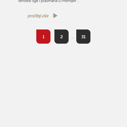
teniske lige i plasmana u Premijer ...
pročitaj više
1
2
...
31