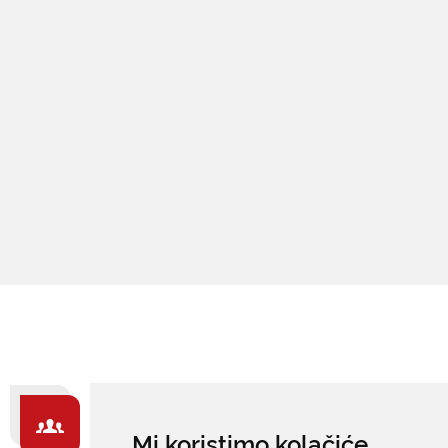
ZA GRAĐANE -
Mi koristimo kolačiće