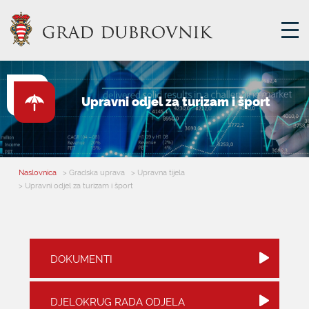
GRADSKA UPRAVA
Upravni odjel za turizam i šport
GRADONAČELNIK
MJESNA SAMOUPRAVA
GRADSKO VIJEĆE
Naslovnica
> Gradska uprava
> Upravna tijela
> Upravni odjel za turizam i šport
UPRAVNA TIJELA
ZA GRAĐANE
SAVJET MLADIH
DOKUMENTI
E-USLUGE
DJELOKRUG RADA ODJELA