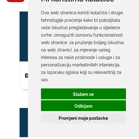
IZDVAJAMO
Ova web stranica koristi kolačiće i druge
tehnologije praćenja kako bi poboljšala
vaše iskustvo pregledavanja u sljedeće
svrhe:
omogućiti osnovnu funkcionalnost
web stranice
,
za pružanje boljeg iskustva
na web stranici
,
za mjerenje vašeg
interesa za naše proizvode i usluge i za
personalizaciju marketinških interakcija
,
za isporuku oglasa koji su relevantniji za
DAR ZA NOVOROĐENO DIJETE
vas
.
Slažem se
Odbijam
Promjeni moje postavke