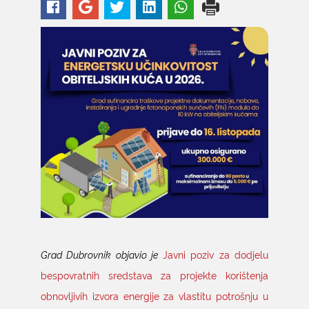
Grad Dubrovnik objavio je
Javni poziv za dodjelu
bespovratnih sredstava za projekte korištenja
obnovljivih izvora energije za vlastitu potrošnju u