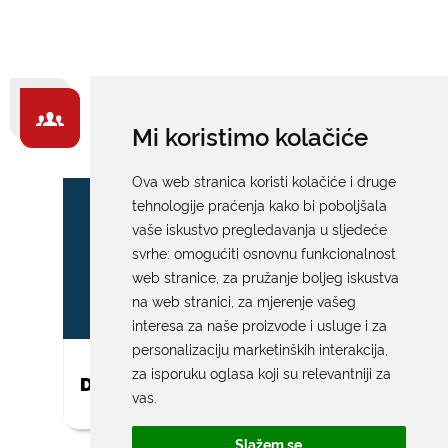
ZA GRAĐANE -
Mi koristimo kolačiće
IZDVAJAMO
Ova web stranica koristi kolačiće i druge
tehnologije praćenja kako bi poboljšala
vaše iskustvo pregledavanja u sljedeće
svrhe:
omogućiti osnovnu funkcionalnost
web stranice
,
za pružanje boljeg iskustva
na web stranici
,
za mjerenje vašeg
interesa za naše proizvode i usluge i za
personalizaciju marketinških interakcija
,
za isporuku oglasa koji su relevantniji za
DAR ZA NOVOROĐENO DIJETE
vas
.
Slažem se