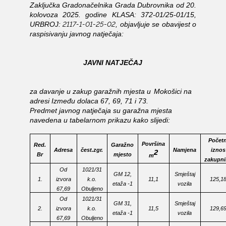
Zaključka Gradonačelnika Grada Dubrovnika od 20.
kolovoza 2025. godine KLASA:
372-01/25-01/15
,
2117-1-01-25-02
URBROJ:
, objavljuje se obavijest o
raspisivanju javnog natječaja:
JAVNI NATJEČAJ
za davanje u zakup
garažnih mjesta u
Mokošici na
adresi Između dolaca 67, 69, 71 i 73.
Predmet javnog natječaja su garažna mjesta
navedena u tabelarnom prikazu kako slijedi:
Početn
Površina
Red.
Garažno
Adresa
čest.zgr.
Namjena
iznos
2
Br
mjesto
m
zakupni
Od
1021/31
GM 12,
Smještaj
1.
izvora
k.o.
11,1
125,1
etaža -1
vozila
67,69
Obuljeno
Od
1021/31
GM 31,
Smještaj
2.
izvora
k.o.
11,5
129,6
etaža -1
vozila
67,69
Obuljeno