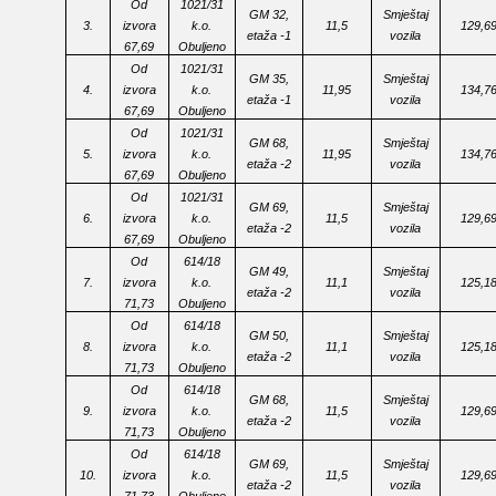
Od
1021/31
GM 32,
Smještaj
3.
izvora
k.o.
11,5
129,6
etaža -1
vozila
67,69
Obuljeno
Od
1021/31
GM 35,
Smještaj
4.
izvora
k.o.
11,95
134,7
etaža -1
vozila
67,69
Obuljeno
Od
1021/31
GM 68,
Smještaj
5.
izvora
k.o.
11,95
134,7
etaža -2
vozila
67,69
Obuljeno
Od
1021/31
GM 69,
Smještaj
6.
izvora
k.o.
11,5
129,6
etaža -2
vozila
67,69
Obuljeno
Od
614/18
GM 49,
Smještaj
7.
izvora
k.o.
11,1
125,1
etaža -2
vozila
71,73
Obuljeno
Od
614/18
GM 50,
Smještaj
8.
izvora
k.o.
11,1
125,1
etaža -2
vozila
71,73
Obuljeno
Od
614/18
GM 68,
Smještaj
9.
izvora
k.o.
11,5
129,6
etaža -2
vozila
71,73
Obuljeno
Od
614/18
GM 69,
Smještaj
10.
izvora
k.o.
11,5
129,6
etaža -2
vozila
71,73
Obuljeno