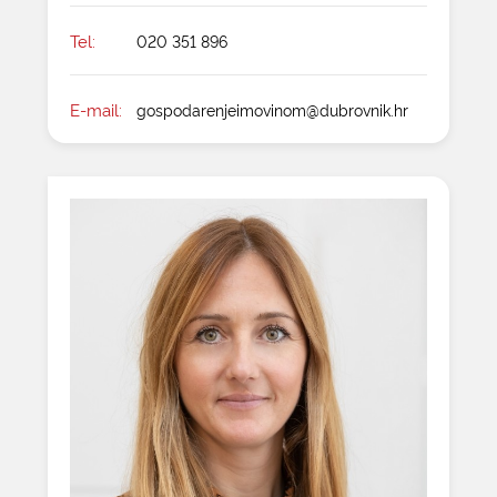
Tel:
020 351 896
E-mail:
gospodarenjeimovinom@dubrovnik.hr