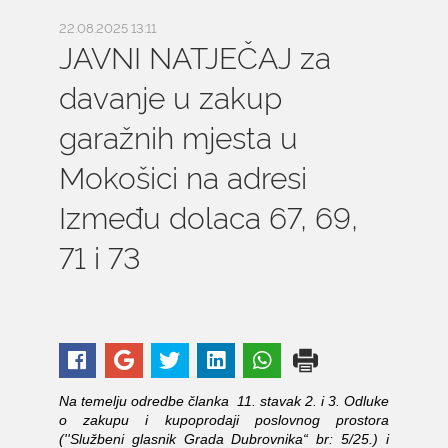
22.08.2025 13:11
JAVNI NATJEČAJ za
davanje u zakup
garažnih mjesta u
Mokošici na adresi
Između dolaca 67, 69,
71 i 73
Na temelju odredbe članka 11. stavak 2. i 3. Odluke
o zakupu i kupoprodaji poslovnog prostora
(''Službeni glasnik Grada Dubrovnika“ br: 5/25.) i