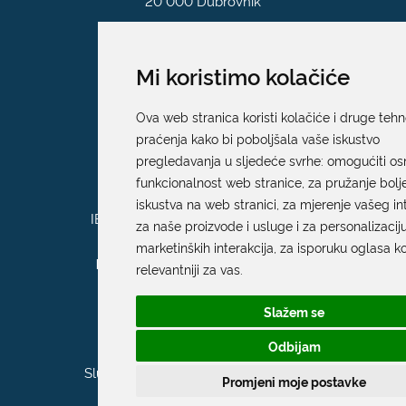
20 000 Dubrovnik
T:
020 351 800
Mi koristimo kolačiće
F:
020 321 528
E:
grad@dubrovnik.hr
Ova web stranica koristi kolačiće i druge tehn
praćenja kako bi poboljšala vaše iskustvo
pregledavanja u sljedeće svrhe:
omogućiti o
OIB: 21712494719
funkcionalnost web stranice
,
za pružanje bolj
MB: 02583020
iskustva na web stranici
,
za mjerenje vašeg in
IBAN: HR35 24070001 809800009
za naše proizvode i usluge i za personalizacij
marketinških interakcija
,
za isporuku oglasa ko
Kontakt za medije / Press contact
relevantniji za vas
.
E:
press@dubrovnik.hr
Slažem se
Službenik za zaštitu podataka
Odbijam
Službeni kontakt podaci službenika za
Promjeni moje postavke
zaštitu podataka su: