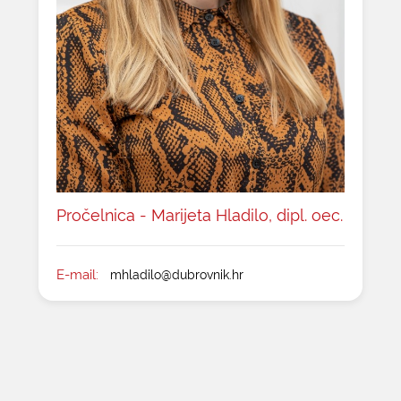
Pročelnica - Marijeta Hladilo, dipl. oec.
E-mail:
mhladilo@dubrovnik.hr