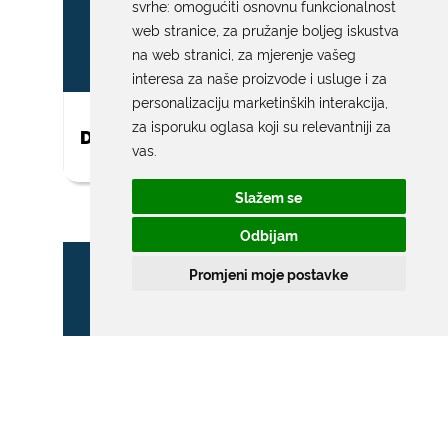
svrhe:
omogućiti osnovnu funkcionalnost
web stranice
,
za pružanje boljeg iskustva
na web stranici
,
za mjerenje vašeg
interesa za naše proizvode i usluge i za
personalizaciju marketinških interakcija
,
za isporuku oglasa koji su relevantniji za
DAR ZA NOVOROĐENO DIJETE
vas
.
Slažem se
Odbijam
Promjeni moje postavke
ZONA POSEBNOG