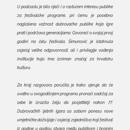
U podcastu je bilo riječi i o rastućem interesu publike
za festivalske programe, pri čemu je posebno
naglašena važnost dubrovačke publike koja Igre
prati i podržava generacijama. Govoreći o svojoj prvoj
godini na čelu festivala, Šimunović je istaknula
osjećaj velike odgovornosti, ali i privilegije vođenja
institucije koja ima izniman značaj za hrvatsku
kulturu.
Za kraj razgovora poručila je kako vjeruje da će
svatko u ovogodišnjem programu pronaći sadržaj za
sebe te izrazila želju da posjetitelji nakon 77.
Dubrovačkih ljetnih igara sa sobom ponesu nove
umjetničke doživljaje i osjećaj zajedništva koji festival
iz godine u godinu stvara među publikom i brojnim