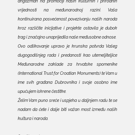
angažman na promociji naših kulturnih i prirodnih
vrijednosti na međunarodnoj razini. Vaša
kontinuirana posvećenost povezivanju naših naroda
kroz različite inicijative i projekte ostavila je dubok
trag i značajno unaprijedila naše međusobne odnose.
Ovo odlikovanje upravo je krunska potvrda Vašeg
dugogodišnjeg rada i predanosti kao utemeljiteljice
Međunarodne zaklade za hrvatske spomenike
(International Trust for Croatian Monuments) te Vam u
ime svih građana Dubrovnika i svoje osobno ime
upućujem iskrene čestitke.
Želim Vam puno sreće i uspjeha u daljnjem radu te se
nadam da ćete i dalje biti važan most između naših
kultura i naroda.