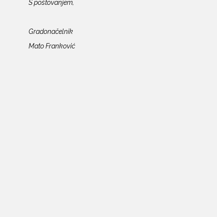
S poštovanjem,
Gradonačelnik
Mato Franković