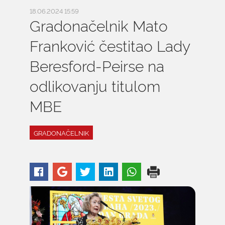
18.06.2024 15:59
Gradonačelnik Mato
Franković čestitao Lady
Beresford-Peirse na
odlikovanju titulom
MBE
GRADONAČELNIK