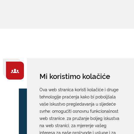
ZA GRAĐANE -
Mi koristimo kolačiće
IZDVAJAMO
Ova web stranica koristi kolačiće i druge
tehnologije praćenja kako bi poboljšala
vaše iskustvo pregledavanja u sljedeće
svrhe:
omogućiti osnovnu funkcionalnost
web stranice
,
za pružanje boljeg iskustva
na web stranici
,
za mjerenje vašeg
interesa za naše proizvode i usluge i za