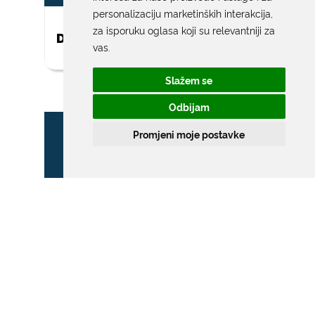
personalizaciju marketinških interakcija
,
za isporuku oglasa koji su relevantniji za
DAR ZA NOVOROĐENO DIJETE
vas
.
Slažem se
Odbijam
Promjeni moje postavke
ZONA POSEBNOG
PROMETNOG REŽIMA