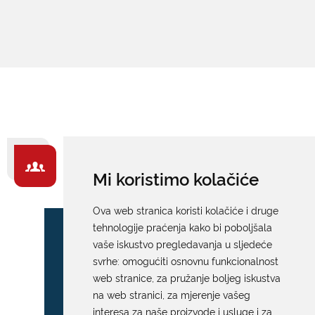
ZA GRAĐANE -
Mi koristimo kolačiće
IZDVAJAMO
Ova web stranica koristi kolačiće i druge
tehnologije praćenja kako bi poboljšala
vaše iskustvo pregledavanja u sljedeće
svrhe:
omogućiti osnovnu funkcionalnost
web stranice
,
za pružanje boljeg iskustva
na web stranici
,
za mjerenje vašeg
interesa za naše proizvode i usluge i za