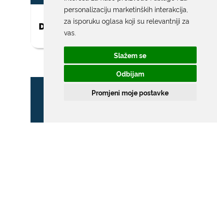
personalizaciju marketinških interakcija
,
za isporuku oglasa koji su relevantniji za
DAR ZA NOVOROĐENO DIJETE
vas
.
Slažem se
Odbijam
Promjeni moje postavke
ZONA POSEBNOG
PROMETNOG REŽIMA