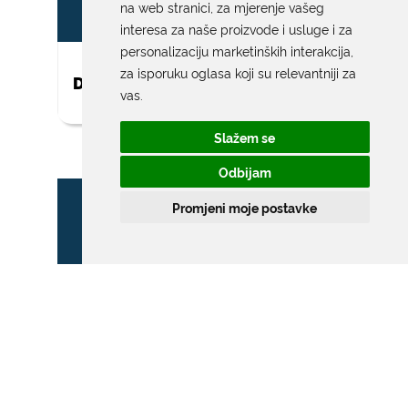
na web stranici
,
za mjerenje vašeg
interesa za naše proizvode i usluge i za
personalizaciju marketinških interakcija
,
za isporuku oglasa koji su relevantniji za
DAR ZA NOVOROĐENO DIJETE
vas
.
Slažem se
Odbijam
Promjeni moje postavke
ZONA POSEBNOG
PROMETNOG REŽIMA