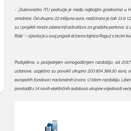
- „Dubrovačko ITU područje je među najboljim gradovima u Hrv
omotnice. Od ukupno 22 milijuna eura, realizirano je čak 13,9. U
su i projekti mreže zelene infrastrukture za gradske parkove, a
´Ride.“ – izjavila je u ovoj prigodi državna tajnica Raguž o brzini
Podsjetimo, u posljednjem osmogodišnjem razdoblju, od 2017.
ustanove, uspješno su povukli ukupno 203.854.389,30 eura, od
europskih fondova i nacionalnih izvora. U istom razdoblju, Liber
pomladiti s 14 novih električnih autobusa ukupne vrijednosti veće 