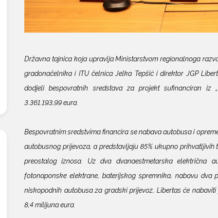
Državna tajnica koja upravlja Ministarstvom regionalnoga razv
gradonačelnika i ITU čelnica Jelka Tepšić i direktor JGP Libe
dodjeli bespovratnih sredstava za projekt sufinanciran iz „
3.361.193,99 eura.
Bespovratnim sredstvima financira se nabava autobusa i opreme u s
autobusnog prijevoza, a predstavljaju 85% ukupno prihvatljivih t
preostalog iznosa. Uz dva dvanaestmetarska električna aut
fotonaponske elektrane, baterijskog spremnika, nabavu dva pun
niskopodnih autobusa za gradski prijevoz, Libertas će nabaviti
8,4 milijuna eura.