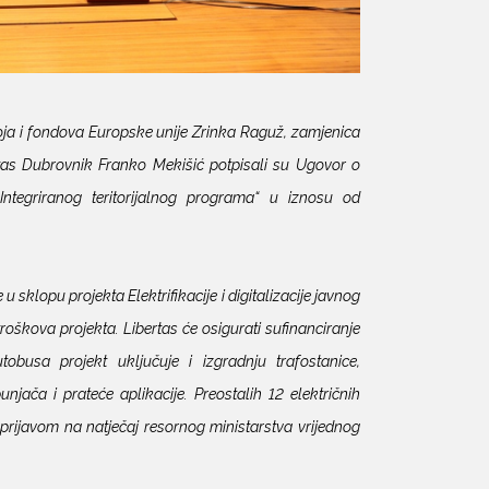
oja i fondova Europske unije Zrinka Raguž, zamjenica
rtas Dubrovnik Franko Mekišić potpisali su Ugovor o
Integriranog teritorijalnog programa“ u iznosu od
klopu projekta Elektrifikacije i digitalizacije javnog
roškova projekta. Libertas će osigurati sufinanciranje
obusa projekt uključuje i izgradnju trafostanice,
jača i prateće aplikacije. Preostalih 12 električnih
 prijavom na natječaj resornog ministarstva vrijednog