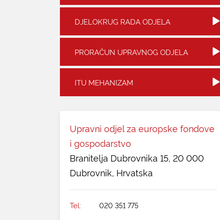
DJELOKRUG RADA ODJELA
PRORAČUN UPRAVNOG ODJELA
ITU MEHANIZAM
Upravni odjel za europske fondove
i gospodarstvo
Branitelja Dubrovnika 15, 20 000
Dubrovnik, Hrvatska
Tel:
020 351 775