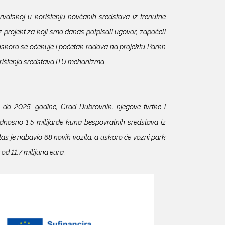
atskoj u korištenju novčanih sredstava iz trenutne
z projekt za koji smo danas potpisali ugovor, započeli
 uskoro se očekuje i početak radova na projektu Park´n
 korištenja sredstava ITU mehanizma.
 do 2025. godine, Grad Dubrovnik, njegove tvrtke i
nosno 1.5 milijarde kuna bespovratnih sredstava iz
tas je nabavio 68 novih vozila, a uskoro će vozni park
od 11,7 milijuna eura.