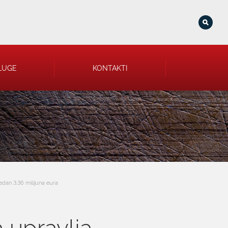
LUGE
KONTAKTI
edan 3.36 milijuna eura
a upravlja