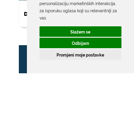
personalizaciju marketinških interakcija
,
za isporuku oglasa koji su relevantniji za
DAR ZA NOVOROĐENO DIJETE
vas
.
Slažem se
Odbijam
Promjeni moje postavke
ZONA POSEBNOG
PROMETNOG REŽIMA