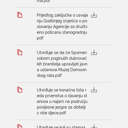
ma.pdf
Prijedlog zaključka o usvaja
nju Godišnjeg izvješća o po
slovanju Agencije za društv
eno poticanu stanogradnju.
pdf
Utvrđuje se da će Spomen
sobom poginulih dubrovač
kih branitelja upravljati javn
a ustanova Muzej Domovin
skog rata.pdf
Utvrđuje se konačna lista r
eda prvenstva o davanju st
anova u najam na području
povijesne jezgre za obitelji
s više djece.pdf
Utvrđuje se koji su stanovi