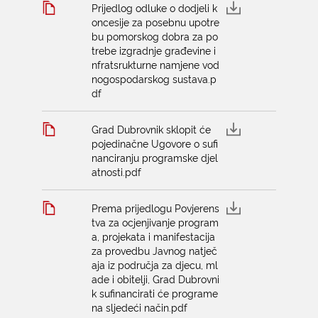
Prijedlog odluke o dodjeli k
oncesije za posebnu upotre
bu pomorskog dobra za po
trebe izgradnje građevine i
nfratsrukturne namjene vod
nogospodarskog sustava.p
df
Grad Dubrovnik sklopit će
pojedinačne Ugovore o sufi
nanciranju programske djel
atnosti.pdf
Prema prijedlogu Povjerens
tva za ocjenjivanje program
a, projekata i manifestacija
za provedbu Javnog natječ
aja iz područja za djecu, ml
ade i obitelji, Grad Dubrovni
k sufinancirati će programe
na sljedeći način.pdf