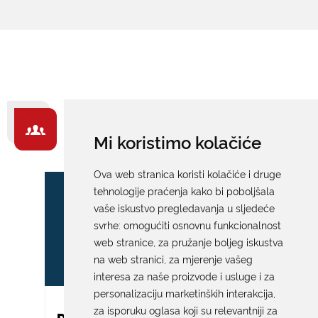
ZA GRAĐANE -
Mi koristimo kolačiće
IZDVAJAMO
Ova web stranica koristi kolačiće i druge
tehnologije praćenja kako bi poboljšala
vaše iskustvo pregledavanja u sljedeće
svrhe:
omogućiti osnovnu funkcionalnost
web stranice
,
za pružanje boljeg iskustva
na web stranici
,
za mjerenje vašeg
interesa za naše proizvode i usluge i za
personalizaciju marketinških interakcija
,
za isporuku oglasa koji su relevantniji za
DAR ZA NOVOROĐENO DIJETE