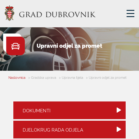
GRADSKA UPRAVA
Upravni odjel za promet
GRADONAČELNIK
MJESNA SAMOUPRAVA
GRADSKO VIJEĆE
Naslovnica
> Gradska uprava
> Upravna tijela
> Upravni odjel za promet
UPRAVNA TIJELA
ZA GRAĐANE
SAVJET MLADIH
DOKUMENTI
E-USLUGE
DJELOKRUG RADA ODJELA