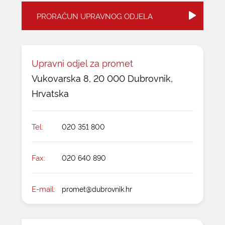
PRORAČUN UPRAVNOG ODJELA
KONTAKTI
Upravni odjel za promet
Vukovarska 8, 20 000 Dubrovnik,
Hrvatska
Tel:
020 351 800
Fax:
020 640 890
E-mail:
promet@dubrovnik.hr