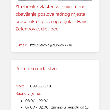
Službenik ovlašten za privremeno
obavljanje poslova radnog mjesta
pročelnika Upravnog odjela - Haris
Zelentrović, dipl. oec.
E-mail:
hzelentrovic@dubrovnik.hr
Prometno redarstvo
Mob:
099 388 2730
Radno vrijeme:
08:00 - 22:00
07:00 - 02:00 (iznimno u periodu od 15.