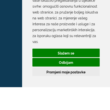
vaše iskustvo pregledavanja u sljedeće
svrhe:
omogućiti osnovnu funkcionalnost
web stranice
,
za pružanje boljeg iskustva
na web stranici
,
za mjerenje vašeg
interesa za naše proizvode i usluge i za
personalizaciju marketinških interakcija
,
za isporuku oglasa koji su relevantniji za
vas
.
Slažem se
Odbijam
Promjeni moje postavke
Grad Dubrovnik
Pred Dvorom 1
20 000 Dubrovnik
T:
020 351 800
F:
020 321 528