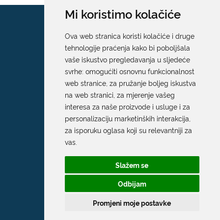
Mi koristimo kolačiće
Ova web stranica koristi kolačiće i druge
tehnologije praćenja kako bi poboljšala
vaše iskustvo pregledavanja u sljedeće
svrhe:
omogućiti osnovnu funkcionalnost
web stranice
,
za pružanje boljeg iskustva
na web stranici
,
za mjerenje vašeg
interesa za naše proizvode i usluge i za
personalizaciju marketinških interakcija
,
za isporuku oglasa koji su relevantniji za
vas
.
Slažem se
Odbijam
Promjeni moje postavke
Grad Dubrovnik
Pred Dvorom 1