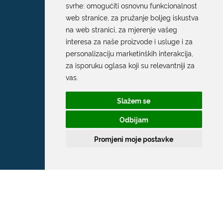
svrhe:
omogućiti osnovnu funkcionalnost
web stranice
,
za pružanje boljeg iskustva
na web stranici
,
za mjerenje vašeg
interesa za naše proizvode i usluge i za
personalizaciju marketinških interakcija
,
za isporuku oglasa koji su relevantniji za
vas
.
Slažem se
Odbijam
Promjeni moje postavke
Grad Dubrovnik
Pred Dvorom 1
20 000 Dubrovnik
T:
020 351 800
F:
020 321 528