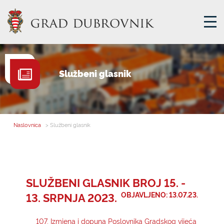
GRADSKA UPRAVA
Službeni glasnik
GRADONAČELNIK
MJESNA SAMOUPRAVA
GRADSKO VIJEĆE
Naslovnica
> Službeni glasnik
UPRAVNA TIJELA
ZA GRAĐANE
SAVJET MLADIH
SLUŽBENI GLASNIK BROJ 15. -
13. SRPNJA 2023.
OBJAVLJENO: 13.07.23.
E-USLUGE
107. Izmjena i dopuna Poslovnika Gradskog vijeća