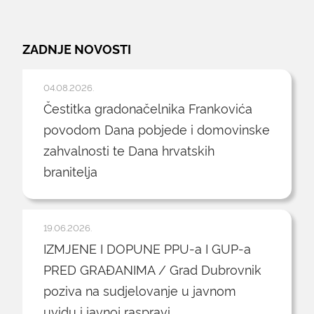
ZADNJE NOVOSTI
04.08.2026.
Čestitka gradonačelnika Frankovića
povodom Dana pobjede i domovinske
zahvalnosti te Dana hrvatskih
branitelja
19.06.2026.
IZMJENE I DOPUNE PPU-a I GUP-a
PRED GRAĐANIMA / Grad Dubrovnik
poziva na sudjelovanje u javnom
uvidu i javnoj raspravi