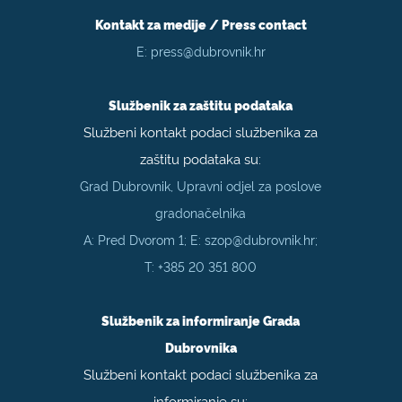
Kontakt za medije / Press contact
E:
press@dubrovnik.hr
Službenik za zaštitu podataka
Službeni kontakt podaci službenika za
zaštitu podataka su:
Grad Dubrovnik, Upravni odjel za poslove
gradonačelnika
A: Pred Dvorom 1; E:
szop@dubrovnik.hr
;
T:
+385 20 351 800
Službenik za informiranje Grada
Dubrovnika
Službeni kontakt podaci službenika za
informiranje su: