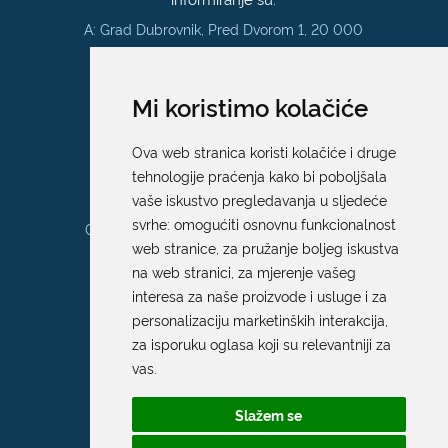
A: Grad Dubrovnik, Pred Dvorom 1, 20 000
Dubrovnik
E:
pristup.informacijama@dubrovnik.hr
Mi koristimo kolačiće
Pisarnica
Ova web stranica koristi kolačiće i druge
Ured 205; rad sa strankama za sva
tehnologije praćenja kako bi poboljšala
upravna tijela Grada Dubrovnika
vaše iskustvo pregledavanja u sljedeće
svrhe:
omogućiti osnovnu funkcionalnost
Gundulićeva poljana 10, 20000 Dubrovnik
web stranice
,
za pružanje boljeg iskustva
Radno vrijeme sa strankama:
na web stranici
,
za mjerenje vašeg
Ponedjeljak – Petak; 9.00 – 12.00 sati
interesa za naše proizvode i usluge i za
T:
+385 20 351 879
personalizaciju marketinških interakcija
,
za isporuku oglasa koji su relevantniji za
vas
.
Poveznice
Slažem se
Arhiva
|
Arhiva - natječaji