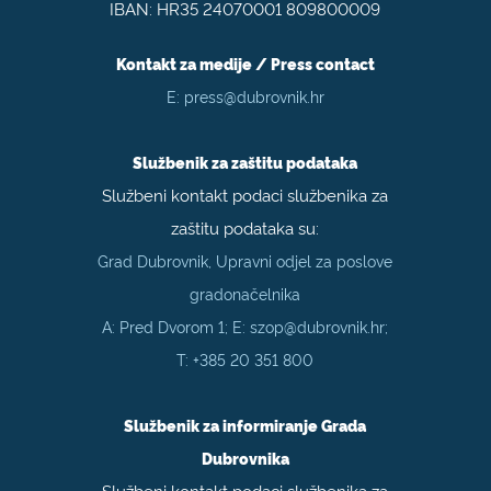
IBAN: HR35 24070001 809800009
Kontakt za medije / Press contact
E:
press@dubrovnik.hr
Službenik za zaštitu podataka
Službeni kontakt podaci službenika za
zaštitu podataka su:
Grad Dubrovnik, Upravni odjel za poslove
gradonačelnika
A: Pred Dvorom 1; E:
szop@dubrovnik.hr
;
T:
+385 20 351 800
Službenik za informiranje Grada
Dubrovnika
Službeni kontakt podaci službenika za