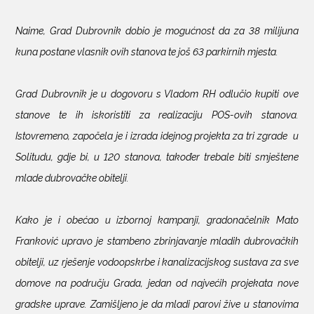
Naime, Grad Dubrovnik dobio je mogućnost da za 38 milijuna
kuna postane vlasnik ovih stanova te još 63 parkirnih mjesta.
Grad Dubrovnik je u dogovoru s Vladom RH odlučio kupiti ove
stanove te ih iskoristiti za realizaciju POS-ovih stanova.
Istovremeno, započela je i izrada idejnog projekta za tri zgrade u
Solitudu, gdje bi, u 120 stanova, također trebale biti smještene
mlade dubrovačke obitelji.
Kako je i obećao u izbornoj kampanji, gradonačelnik Mato
Franković upravo je stambeno zbrinjavanje mladih dubrovačkih
obitelji, uz rješenje vodoopskrbe i kanalizacijskog sustava za sve
domove na području Grada, jedan od najvećih projekata nove
gradske uprave. Zamišljeno je da mladi parovi žive u stanovima