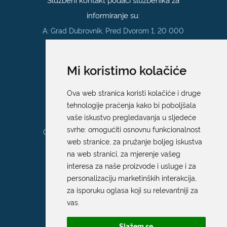
informiranje su:
A: Grad Dubrovnik, Pred Dvorom 1, 20 000
Dubrovnik
E:
pristup.informacijama@dubrovnik.hr
Mi koristimo kolačiće
Pisarnica
Ova web stranica koristi kolačiće i druge
Ured 205; rad sa strankama za sva
tehnologije praćenja kako bi poboljšala
upravna tijela Grada Dubrovnika
vaše iskustvo pregledavanja u sljedeće
svrhe:
omogućiti osnovnu funkcionalnost
Gundulićeva poljana 10, 20000 Dubrovnik
web stranice
,
za pružanje boljeg iskustva
Radno vrijeme sa strankama:
na web stranici
,
za mjerenje vašeg
Ponedjeljak – Petak; 9.00 – 12.00 sati
interesa za naše proizvode i usluge i za
T:
+385 20 351 879
personalizaciju marketinških interakcija
,
za isporuku oglasa koji su relevantniji za
vas
.
Poveznice
Slažem se